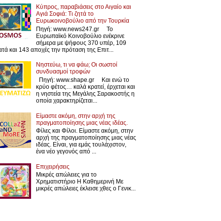
Κύπρος, παραβιάσεις στο Αιγαίο και
Αγιά Σοφιά: Τι ζητά το
Ευρωκοινοβούλιο από την Τουρκία
Πηγή: www.news247.gr Το
Ευρωπαϊκό Κοινοβούλιο ενέκρινε
σήμερα με ψήφους 370 υπέρ, 109
ατά και 143 αποχές την πρόταση της Επιτ...
Νηστεύω, τι να φάω; Οι σωστοί
συνδυασμοί τροφών
Πηγή: www.shape.gr Και ενώ το
κρύο φέτος… καλά κρατεί, έρχεται και
η νηστεία της Μεγάλης Σαρακοστής η
οποία χαρακτηρίζεται...
Είμαστε ακόμη, στην αρχή της
πραγματοποίησης μιας νέας ιδέας.
Φίλες και Φίλοι. Είμαστε ακόμη, στην
αρχή της πραγματοποίησης μιας νέας
ιδέας. Είναι, για εμάς τουλάχιστον,
ένα νέο γεγονός από ...
Επιχειρήσεις
Μικρές απώλειες για το
Χρηματιστήριο Η Καθημερινή Με
μικρές απώλειες έκλεισε χθες ο Γενικ...