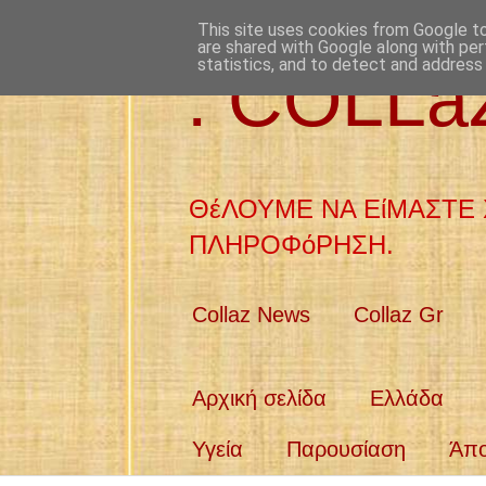
This site uses cookies from Google to 
are shared with Google along with per
statistics, and to detect and address
: COLL
ΘέΛΟΥΜΕ ΝΑ ΕίΜΑΣΤΕ 
ΠΛΗΡΟΦόΡΗΣΗ.
Collaz News
Collaz Gr
Αρχική σελίδα
Ελλάδα
Υγεία
Παρουσίαση
Άπ