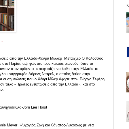
K
..
ώσεις από την Ελλάδα-Χένρυ Μίλλερ Μεταίχμιο Ο Κολοσσός
ε στο Παρίσι, αψηφώντας τους κακούς οιωνούς -όταν τα
νταν στον ορίζοντα- αποφασίζει να έρθει στην Ελλάδα το
γγλου συγγραφέα Λόρενς Ντάρελ, ο οποίος ζούσε στην
και οι σημειώσεις που ο Χένρι Μίλερ άφησε στον Γιώργο Σεφέρη
τον τίτλο «Πρώτες εντυπώσεις από την Ελλάδα», και στο
ίο.
κυνηγόσκυλα-Jorn Lier Horst
enie Meyer Ψυχογιός Ζωή και θάνατος-Λυκόφως με νέα