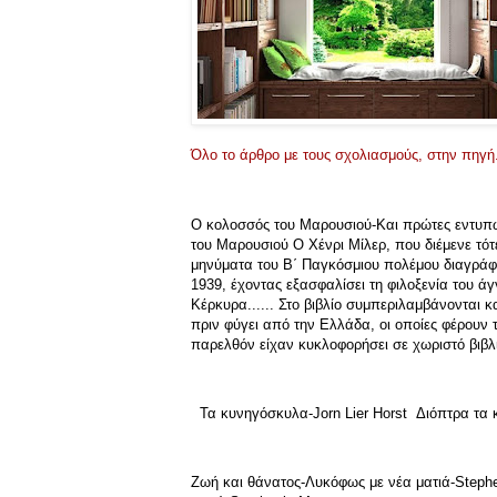
Όλο το άρθρο με τους σχολιασμούς, στην πηγή.
Ο κολοσσός του Mαρουσιού-Και πρώτες εντυπ
του Μαρουσιού Ο Χένρι Μίλερ, που διέμενε τότ
μηνύματα του Β΄ Παγκόσμιου πολέμου διαγράφο
1939, έχοντας εξασφαλίσει τη φιλοξενία του ά
Κέρκυρα...... Στο βιβλίο συμπεριλαμβάνονται 
πριν φύγει από την Ελλάδα, οι οποίες φέρουν 
παρελθόν είχαν κυκλοφορήσει σε χωριστό βιβλ
Τα κυνηγόσκυλα-Jorn Lier Horst Διόπτρα τα 
Ζωή και θάνατος-Λυκόφως με νέα ματιά-Steph