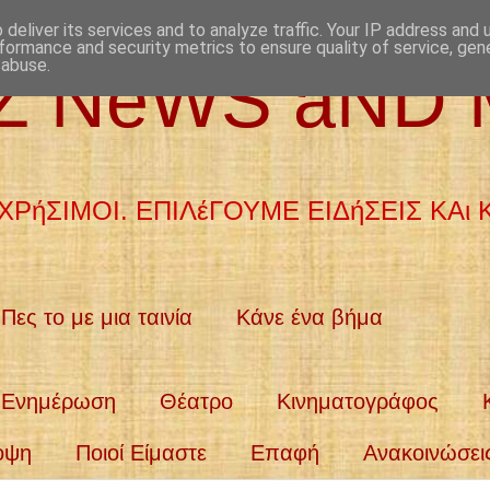
deliver its services and to analyze traffic. Your IP address and
formance and security metrics to ensure quality of service, ge
 abuse.
aZ NeWS aND
ΧΡήΣΙΜΟΙ. ΕΠΙΛέΓΟΥΜΕ ΕΙΔήΣΕΙΣ ΚΑι
Πες το με μια ταινία
Κάνε ένα βήμα
Ενημέρωση
Θέατρο
Κινηματογράφος
οψη
Ποιοί Είμαστε
Επαφή
Ανακοινώσει