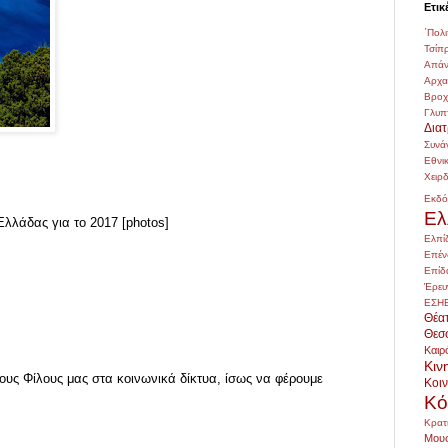
Ετικ
΄Πολι
Τσίπ
Απάν
Αρχ
Βρο
Γλυπ
Δια
Συνά
Εθνι
Χειρ
Εκδό
Ελ
 Ελλάδας για το 2017 [photos]
Ελπί
Επέν
Επίδ
Έρευ
ΕΣΗ
Θέα
Θεσ
Καιρ
Κιν
ους Φίλους μας στα κοινωνικά δίκτυα, ίσως να φέρουμε
Κοι
Κό
Κρατ
Μουσ