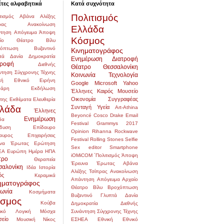
έτες αλφαβητικά
Κατά συχνότητα
Πολιτισμός
τισμός
Αβάνα
Αλέξης
ρας
Ανακοίνωση
Ελλάδα
τηση
Απόγευμα
Άποψη
Κόσμος
αίο Θέατρο
Βίλυ
χόπτωση
Βυζαντινό
Κινηματογράφος
τά
Δανία
Δημοκρατία
Ενημέρωση
Διατροφή
τροφή
Διεθνής
Θέατρο
Θεσσαλονίκη
ντηση Σύγχρονης Τέχνης
Κοινωνία
Τεχνολογία
κή
Εθνικό
Ειρήνη
Google
Microsoft
Yahoo
δάρη
Εκδήλωση
Έλληνες
Καιρός
Μουσείο
Οικονομία
Συγγραφέας
της
Εκθέματα
Ελευθερία
λάδα
Συνταγή
Υγεία
Art-Athina
Έλληνες
Beyoncé
Cosco
Drake
Email
Ενημέρωση
δα
Festival
Grammys 2017
δυση
Επίδαυρο
Opinion
Rihanna
Rockwave
αυρος
Επιχειρήσεις
Festival
Rolling Stones
Selfie
να
Έρωτας
Ερώτηση
Sex editor
Smartphone
ΕΑ
Ευρώπη
Ημέρα
ΗΠΑ
iOMiCOM
΄Πολιτισμός
Άποψη
τρο
Θεραπεία
Έρευνα
Έρωτας
Αβάνα
σαλονίκη
Ιδέα
Ιστορία
Αλέξης Τσίπρας
Ανακοίνωση
ός
Κεραμικά
Απάντηση
Απόγευμα
Αρχαίο
ηματογράφος
Θέατρο
Βίλυ
Βροχόπτωση
νωνία
Κοσμήματα
Βυζαντινό
Γλυπτά
Δανία
σμος
Κούβα
Δημοκρατία
Διεθνής
ικό
Λογική
Μόσχα
Συνάντηση Σύγχρονης Τέχνης
είο
Μουσική
Νίκος
ΕΣΗΕΑ
Εθνική
Εθνικό