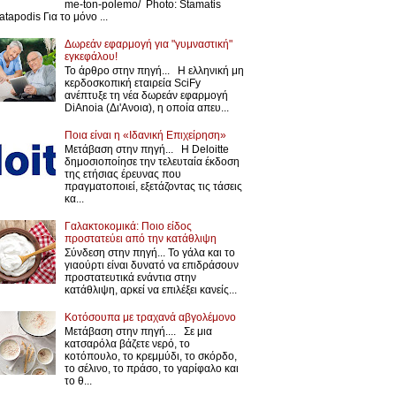
me-ton-polemo/ Photo: Stamatis
atapodis Για το μόνο ...
Δωρεάν εφαρμογή για "γυμναστική"
εγκεφάλου!
Το άρθρο στην πηγή... Η ελληνική μη
κερδοσκοπική εταιρεία SciFy
ανέπτυξε τη νέα δωρεάν εφαρμογή
DiAnoia (Δι'Ανοια), η οποία απευ...
Ποια είναι η «Ιδανική Επιχείρηση»
Μετάβαση στην πηγή... Η Deloitte
δημοσιοποίησε την τελευταία έκδοση
της ετήσιας έρευνας που
πραγματοποιεί, εξετάζοντας τις τάσεις
κα...
Γαλακτοκομικά: Ποιο είδος
προστατεύει από την κατάθλιψη
Σύνδεση στην πηγή... Το γάλα και το
γιαούρτι είναι δυνατό να επιδράσουν
προστατευτικά ενάντια στην
κατάθλιψη, αρκεί να επιλέξει κανείς...
Κοτόσουπα με τραχανά αβγολέμονο
Μετάβαση στην πηγή.... Σε μια
κατσαρόλα βάζετε νερό, το
κοτόπουλο, το κρεμμύδι, το σκόρδο,
το σέλινο, το πράσο, το γαρίφαλο και
το θ...