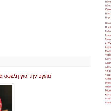
Πανα
Νόσο
Οικο
Παγε
Παρο
Πολιτ
Πρωθ
Γαλα
Σεισ
Σοκο
Συγγ
Σχέσε
Μίλε
Υγεί
Κανν
Χρι
Χρόν
Ψηφι
ά οφέλη για την υγεία
Ψωρι
Athi
Drak
Gra
Micr
Rock
Ston
Smar