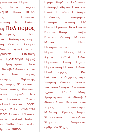
γιωτόπουλος
Νομίσματα
Ειρήνη Χειρδάρη
Εκδήλωση
ς
Νότιο Αιγαίο
Εκδότης
Εκθέματα
Ελευθερία
νομία
Ολικό
ΟΟΣΑ
Ελπίδα
Επένδυση
Επίδαυρο
τός
Πάρκινσον
Επίδαυρος
Επιχειρήσεις
υσίαση
Πίστη
Πολικό
Ερώτηση
Ευρώπη
ΗΠΑ
Πολιτισμός
Ημέρα
Θεραπεία
Ιδέα
Ιστορία
ική
Κεραμικά
Κοσμήματα
Κούβα
υπουργός
Ρέα
Κρατικό
Λογική
Μουσική
νάκη
Ροδόχρους ακμή
Μόσχα
Νίκος
μική δόνηση
Σενάριο
Παναγιωτόπουλος
λάτα
Σπαγγέτι
Στατιστικά
Νομίσματα
Νόσος
Νότιο
ραφέας
Συνταγή
Αιγαίο
ΟΟΣΑ
Ολικό
Τεχνολογία
ις
Τζόρτζ
Πάρκινσον
Πίστη
Παγετός
ρ
Τρομοκρατία
Τσίλι
Παρουσίαση
Πολικό
Πολιτική
α
Φεστιβάλ
Φεστιβάλ των
Πρωθυπουργός
Ρέα
ών
Χιόνι
Χορός
Γαλανάκη
Ροδόχρους ακμή
στόφορος Μηλιώνης
Σεισμική δόνηση
Σενάριο
ος
Χώρος
Ψαρόσουπα
Σοκολάτα
Σπαγγέτι
Στατιστικά
δωτά
Ψύχος
Ψωρίαση
Σχέσεις
Τζόρτζ Μίλερ
ασική αρθρίτιδα
Art-
Τρομοκρατία
Τσίλι
Φεστιβάλ
na
Beyoncé
Cosco
Φεστιβάλ των Καννών
Χιόνι
Google
e
Email
Festival
Χορός
Χριστόφορος
mmys 2017
iOMiCOM
Μηλιώνης
Χρόνος
Χώρος
osoft
Opinion
Rihanna
Ψαρόσουπα
Ψηφιδωτά
wave Festival
Rolling
Ψωρίαση
Ψωριασική
es
Selfie
Sex editor
αρθρίτιδα
Ψύχος
Yahoo
tphone