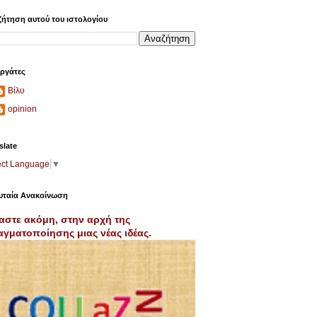
ήτηση αυτού του ιστολογίου
ργάτες
Βίλυ
opinion
slate
ect Language
▼
υταία Ανακοίνωση
αστε ακόμη, στην αρχή της
γματοποίησης μιας νέας ιδέας.