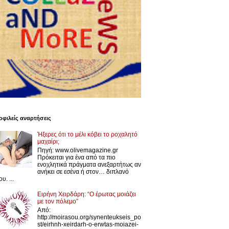
φιλείς αναρτήσεις
Ήξερες ότι το μέλι κόβει το ροχαλητό
μαχαίρι;
Πηγή: www.olivemagazine.gr
Πρόκειται για ένα από τα πιο
ενοχλητικά πράγματα ανεξαρτήτως αν
ανήκει σε εσένα ή στον… διπλανό
υ. ...
Ειρήνη Χειρδάρη: “Ο έρωτας μοιάζει
με τον πόλεμο”
Από:
http://moirasou.org/synenteukseis_po
st/eirhnh-xeirdarh-o-erwtas-moiazei-