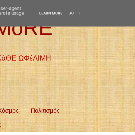
 user-agent
nerate usage
LEARN MORE
GOT IT
 MoRE
 ΚάΘΕ ΩΦέΛΙΜΗ
Κόσμος
Πολιτισμός
ς