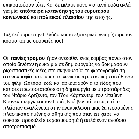
επικρατούσαν τότε. Και δε μιλάμε μόνο για κενή μόδα αλλά
για μία
απόπειρα κατανόησης του ευρύτερου
κοινωνικού και πολιτικού πλαισίου
της εποχής.
Ταξιδεύουμε στην Ελλάδα και το εξωτερικό, γνωρίζουμε τον
κόσμο και τις ομορφιές του!
Οι
ταινίες τρόμου
ήταν ανέκαθεν ένας καμβάς πάνω στον
οποίο δινόταν η ευκαιρία σε δημιουργούς να δοκιμάσουν
ριζοσπαστικές ιδέες στη σκηνοθεσία, τη φωτογραφία, τη
σκηνογραφία, τα εφέ και τη γενικότερη εικαστική κατεύθυνση
του φιλμ. Ωστόσο, εδώ και αρκετά χρόνια το είδος που
κάποτε πρωτοστατούσε στη δημιουργία με μπροστάρηδες
τον Ντάριο Αρτζέντο, τον Τζον Κάρπεντερ, τον Ντέιβιντ
Κρόνενμπεργκ και τον Γουές Κρέιβεν, τώρα ως επί το
πλείστον αναλώνεται στην ανακύκλωση μιας ξεπερασμένης
πλαστικοποιημένης αισθητικής που όταν επιχειρεί να
σοκάρει προκαλεί είτε χασμουρητά ή απλά έναν ανούσιο
αποτροπιασμό.