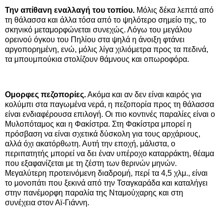
Την απίθανη εναλλαγή του τοπίου.
Μόλις δέκα λεπτά από
τη θάλασσα και άλλα τόσα από το ψηλότερο σημείο της, το
σκηνικό μεταμορφώνεται συνεχώς. Λόγω του μεγάλου
ορεινού όγκου του Πηλίου στα ψηλά η άνοιξη φτάνει
αργοπορημένη, ενώ, μόλις λίγα χιλιόμετρα προς τα πεδινά,
τα μπουμπούκια στολίζουν θάμνους και οπωροφόρα.
Ομορφες πεζοπορίες.
Ακόμα και αν δεν είναι καιρός για
κολύμπι στα παγωμένα νερά, η πεζοπορία προς τη θάλασσα
είναι ενδιαφέρουσα επιλογή. Οι πιο κοντινές παραλίες είναι ο
Μυλοπόταμος και η Φακίστρα. Στη Φακίστρα μπορεί η
πρόσβαση να είναι σχετικά δύσκολη για τους αρχάριους,
αλλά όχι ακατόρθωτη. Αυτή την εποχή, μάλιστα, ο
περιπατητής μπορεί να δει έναν υπέροχο καταρράκτη, θέαμα
που εξαφανίζεται με τη ζέστη των θερινών μηνών.
Μεγαλύτερη προτεινόμενη διαδρομή, περί τα 4,5 χλμ., είναι
το μονοπάτι που ξεκινά από την Τσαγκαράδα και καταλήγει
στην πανέμορφη παραλία της Νταμούχαρης και στη
συνέχεια στον Αϊ-Γιάννη.