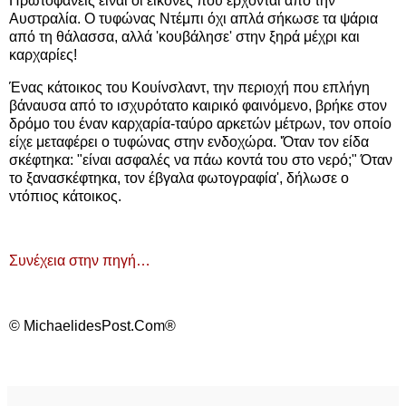
Πρωτοφανείς είναι οι εικόνες που έρχονται από την
Αυστραλία. Ο τυφώνας Ντέμπι όχι απλά σήκωσε τα ψάρια
από τη θάλασσα, αλλά 'κουβάλησε' στην ξηρά μέχρι και
καρχαρίες!
Ένας κάτοικος του Κουίνσλαντ, την περιοχή που επλήγη
βάναυσα από το ισχυρότατο καιρικό φαινόμενο, βρήκε στον
δρόμο του έναν καρχαρία-ταύρο αρκετών μέτρων, τον οποίο
είχε μεταφέρει ο τυφώνας στην ενδοχώρα. 'Όταν τον είδα
σκέφτηκα: "είναι ασφαλές να πάω κοντά του στο νερό;" Όταν
το ξανασκέφτηκα, τον έβγαλα φωτογραφία', δήλωσε ο
ντόπιος κάτοικος.
Συνέχεια στην πηγή…
© MichaelidesPost.Com®