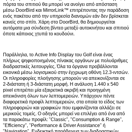
πόρτα του σπιτιού θα μπορεί να ανοίγει από απόσταση
μέσω DoorBird και MirrorLink™ επιτρέποντας την παράδοση
ενός πακέτου από την υπηρεσία διανομών εάν δεν βρίσκεται
κανείς στο σπίτι. Χάρη στο DoorBird, θα δημιουργείται
αυτόματα μια σύνδεση βίντεο μεταξύ αυτοκινήτου και σπιτιού
όποτε κάποιος χτυπά το κουδούνι.
Παράλληλα, το Active Info Display του Golf είναι ένας
πλήρως ψηφιοποιημένος πίνακας οργάνων με πολυάριθμες
διαδραστικές λειτουργίες. Όλα τα όργανα προβάλλονται
εικονικά μέσω λογισμικού στην έγχρωμη οθόνη 12.3-ιντσών.
Οι πληροφορίες πλοήγησης μπορούν να απεικονίζονται σε
2-διάστατη ή 3-διάστατη μορφή. Η ανάλυση 1.440 x 540
pixel επιτρέπει μία εξαιρετικά ακριβή και προηγμένη
απεικόνιση όλων των λεπτομερειών. Υπάρχουν πέντε
διαφορετικά προφίλ λεπτομερειών, στα οποία το είδος των
πληροφοριών και γραφικών που εμφανίζονται αλλάζει σε
μερικούς τομείς. Ο οδηγός μπορεί να επιλέγει από ένα από
τα παρακάτω προφίλ: "Classic", "Consumption & Range",
"Efficiency", "Performance & Driver Assistance" ή
"Navigation". Ενδεικτικό παράδειγμα των διαδραστικών