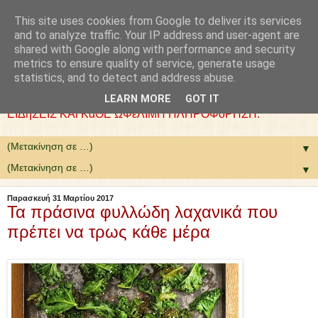
This site uses cookies from Google to deliver its services
: COLLaZ NeWS aND
and to analyze traffic. Your IP address and user-agent are
shared with Google along with performance and security
MoRE
metrics to ensure quality of service, generate usage
statistics, and to detect and address abuse.
ΘέΛΟΥΜΕ ΝΑ ΕίΜΑΣΤΕ ΧΡήΣΙΜΟΙ. ΕΠΙΛέΓΟΥΜΕ
LEARN MORE
GOT IT
ΕΙΔήΣΕΙΣ ΚΑι ΚάΘΕ ΩΦέΛΙΜΗ ΠΛΗΡΟΦόΡΗΣΗ.
▼
▼
Παρασκευή 31 Μαρτίου 2017
Τα πράσινα φυλλώδη λαχανικά που
πρέπει να τρως κάθε μέρα