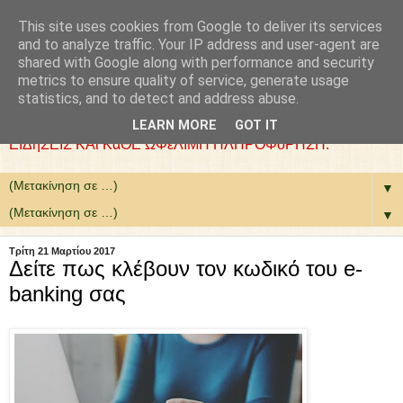
This site uses cookies from Google to deliver its services
: COLLaZ NeWS aND
and to analyze traffic. Your IP address and user-agent are
shared with Google along with performance and security
MoRE
metrics to ensure quality of service, generate usage
statistics, and to detect and address abuse.
ΘέΛΟΥΜΕ ΝΑ ΕίΜΑΣΤΕ ΧΡήΣΙΜΟΙ. ΕΠΙΛέΓΟΥΜΕ
LEARN MORE
GOT IT
ΕΙΔήΣΕΙΣ ΚΑι ΚάΘΕ ΩΦέΛΙΜΗ ΠΛΗΡΟΦόΡΗΣΗ.
▼
▼
Τρίτη 21 Μαρτίου 2017
Δείτε πως κλέβουν τον κωδικό του e-
banking σας