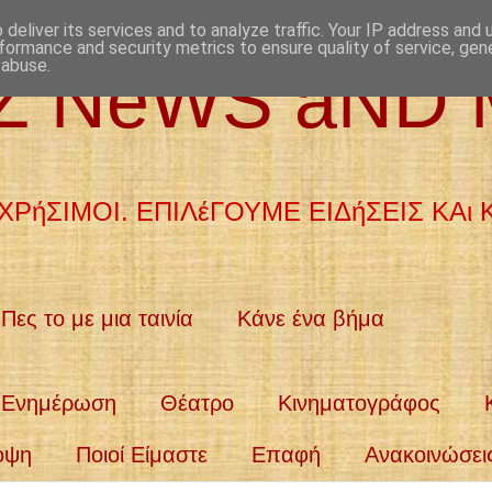
deliver its services and to analyze traffic. Your IP address and
formance and security metrics to ensure quality of service, ge
 abuse.
aZ NeWS aND
ΧΡήΣΙΜΟΙ. ΕΠΙΛέΓΟΥΜΕ ΕΙΔήΣΕΙΣ ΚΑι
Πες το με μια ταινία
Κάνε ένα βήμα
Ενημέρωση
Θέατρο
Κινηματογράφος
οψη
Ποιοί Είμαστε
Επαφή
Ανακοινώσει