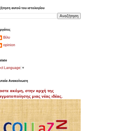
ήτηση αυτού του ιστολογίου
ργάτες
Βίλυ
opinion
slate
ect Language
▼
υταία Ανακοίνωση
αστε ακόμη, στην αρχή της
γματοποίησης μιας νέας ιδέας.