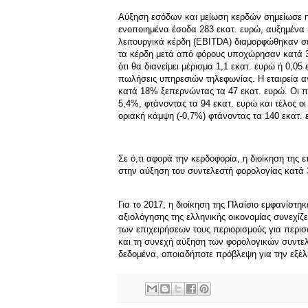
Aύξηση εσόδων και μείωση κερδών σημείωσε η 
ενοποιημένα έσοδα 283 εκατ. ευρώ, αυξημένα
λειτουργικά κέρδη (EBITDA) διαμορφώθηκαν σ
τα κέρδη μετά από φόρους υποχώρησαν κατά 3
ότι θα διανείμει μέρισμα 1,1 εκατ. ευρώ ή 0,
πωλήσεις υπηρεσιών τηλεφωνίας. Η εταιρεία
κατά 18% ξεπερνώντας τα 47 εκατ. ευρώ. Οι 
5,4%, φτάνοντας τα 94 εκατ. ευρώ και τέλος 
οριακή κάμψη (-0,7%) φτάνοντας τα 140 εκατ. 
Σε ό,τι αφορά την κερδοφορία, η διοίκηση της
στην αύξηση του συντελεστή φορολογίας κατά 
Για το 2017, η διοίκηση της Πλαίσιο εμφανίστη
αξιολόγησης της ελληνικής οικονομίας συνεχίζ
των επιχειρήσεων τους περιορισμούς για περι
και τη συνεχή αύξηση των φορολογικών συντ
δεδομένα, οποιαδήποτε πρόβλεψη για την εξέλι