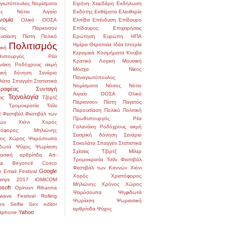
γιωτόπουλος
Νομίσματα
Ειρήνη Χειρδάρη
Εκδήλωση
ς
Νότιο Αιγαίο
Εκδότης
Εκθέματα
Ελευθερία
νομία
Ολικό
ΟΟΣΑ
Ελπίδα
Επένδυση
Επίδαυρο
τός
Πάρκινσον
Επίδαυρος
Επιχειρήσεις
υσίαση
Πίστη
Πολικό
Ερώτηση
Ευρώπη
ΗΠΑ
Πολιτισμός
Ημέρα
Θεραπεία
Ιδέα
Ιστορία
ική
Κεραμικά
Κοσμήματα
Κούβα
υπουργός
Ρέα
Κρατικό
Λογική
Μουσική
νάκη
Ροδόχρους ακμή
Μόσχα
Νίκος
μική δόνηση
Σενάριο
Παναγιωτόπουλος
λάτα
Σπαγγέτι
Στατιστικά
Νομίσματα
Νόσος
Νότιο
ραφέας
Συνταγή
Αιγαίο
ΟΟΣΑ
Ολικό
Τεχνολογία
ις
Τζόρτζ
Πάρκινσον
Πίστη
Παγετός
ρ
Τρομοκρατία
Τσίλι
Παρουσίαση
Πολικό
Πολιτική
α
Φεστιβάλ
Φεστιβάλ των
Πρωθυπουργός
Ρέα
ών
Χιόνι
Χορός
Γαλανάκη
Ροδόχρους ακμή
στόφορος Μηλιώνης
Σεισμική δόνηση
Σενάριο
ος
Χώρος
Ψαρόσουπα
Σοκολάτα
Σπαγγέτι
Στατιστικά
δωτά
Ψύχος
Ψωρίαση
Σχέσεις
Τζόρτζ Μίλερ
ασική αρθρίτιδα
Art-
Τρομοκρατία
Τσίλι
Φεστιβάλ
na
Beyoncé
Cosco
Φεστιβάλ των Καννών
Χιόνι
Google
e
Email
Festival
Χορός
Χριστόφορος
mmys 2017
iOMiCOM
Μηλιώνης
Χρόνος
Χώρος
osoft
Opinion
Rihanna
Ψαρόσουπα
Ψηφιδωτά
wave Festival
Rolling
Ψωρίαση
Ψωριασική
es
Selfie
Sex editor
αρθρίτιδα
Ψύχος
Yahoo
tphone