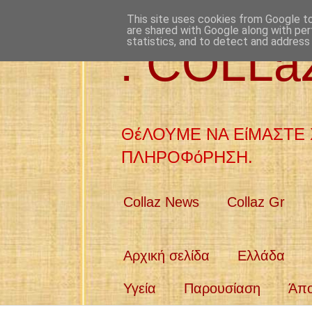
This site uses cookies from Google to 
are shared with Google along with per
statistics, and to detect and address
: COLL
ΘέΛΟΥΜΕ ΝΑ ΕίΜΑΣΤΕ 
ΠΛΗΡΟΦόΡΗΣΗ.
Collaz News
Collaz Gr
Αρχική σελίδα
Ελλάδα
Υγεία
Παρουσίαση
Άπ