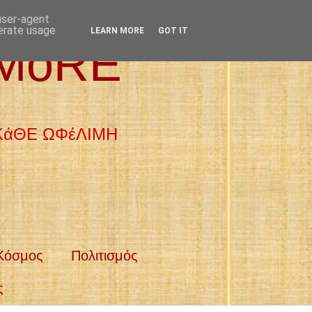
 user-agent
nerate usage
LEARN MORE
GOT IT
 MoRE
 ΚάΘΕ ΩΦέΛΙΜΗ
Κόσμος
Πολιτισμός
ς