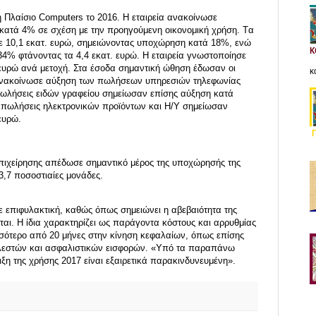
Πλαίσιο Computers το 2016. Η εταιρεία ανακοίνωσε
 κατά 4% σε σχέση με την προηγούμενη οικονομική χρήση. Tα
ε 10,1 εκατ. ευρώ, σημειώνοντας υποχώρηση κατά 18%, ενώ
4% φτάνοντας τα 4,4 εκατ. ευρώ. Η εταιρεία γνωστοποίησε
05 ευρώ ανά μετοχή. Στα έσοδα σημαντική ώθηση έδωσαν οι
κ
 ανακοίνωσε αύξηση των πωλήσεων υπηρεσιών τηλεφωνίας
πωλήσεις ειδών γραφείου σημείωσαν επίσης αύξηση κατά
οι πωλήσεις ηλεκτρονικών προϊόντων και Η/Υ σημείωσαν
ευρώ.
 επιχείρησης απέδωσε σημαντικό μέρος της υποχώρησής της
3,7 ποσοστιαίες μονάδες.
κε επιφυλακτική, καθώς όπως σημειώνει η αβεβαιότητα της
εται. Η ίδια χαρακτηρίζει ως παράγοντα κόστους και αρρυθμίας
σσότερο από 20 μήνες στην κίνηση κεφαλαίων, όπως επίσης
ελεστών και ασφαλιστικών εισφορών. «Υπό τα παραπάνω
ξη της χρήσης 2017 είναι εξαιρετικά παρακινδυνευμένη».