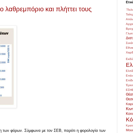
Ετικ
ο λαθρεμπόριο και πλήττει τους
΄Πολι
Τσίπ
Απάν
Αρχ
Βρο
Γλυπ
Δια
Συνά
Εθνι
Χειρ
Εκδό
Ελ
Ελπί
Επέν
Επίδ
Έρευ
ΕΣΗ
Θέα
Θεσ
Καιρ
Κιν
Κοι
Κό
Κρατ
Μουσ
ση των φόρων. Σύμφωνα με τον ΣΕΒ, παρότι η φορολογία των