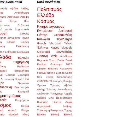
έτες αλφαβητικά
Κατά συχνότητα
Πολιτισμός
τισμός
Αβάνα
Αλέξης
ρας
Ανακοίνωση
Ελλάδα
τηση
Απόγευμα
Άποψη
Κόσμος
αίο Θέατρο
Βίλυ
χόπτωση
Βυζαντινό
Κινηματογράφος
τά
Δανία
Δημοκρατία
Ενημέρωση
Διατροφή
τροφή
Διεθνής
Θέατρο
Θεσσαλονίκη
ντηση Σύγχρονης Τέχνης
Κοινωνία
Τεχνολογία
κή
Εθνικό
Ειρήνη
Google
Microsoft
Yahoo
δάρη
Εκδήλωση
Έλληνες
Καιρός
Μουσείο
Οικονομία
Συγγραφέας
της
Εκθέματα
Ελευθερία
λάδα
Συνταγή
Υγεία
Art-Athina
Έλληνες
Beyoncé
Cosco
Drake
Email
Ενημέρωση
δα
Festival
Grammys 2017
δυση
Επίδαυρο
Opinion
Rihanna
Rockwave
αυρος
Επιχειρήσεις
Festival
Rolling Stones
Selfie
να
Έρωτας
Ερώτηση
Sex editor
Smartphone
ΕΑ
Ευρώπη
Ημέρα
ΗΠΑ
iOMiCOM
΄Πολιτισμός
Άποψη
τρο
Θεραπεία
Έρευνα
Έρωτας
Αβάνα
σαλονίκη
Ιδέα
Ιστορία
Αλέξης Τσίπρας
Ανακοίνωση
ός
Κεραμικά
Απάντηση
Απόγευμα
Αρχαίο
ηματογράφος
Θέατρο
Βίλυ
Βροχόπτωση
νωνία
Κοσμήματα
Βυζαντινό
Γλυπτά
Δανία
σμος
Κούβα
Δημοκρατία
Διεθνής
ικό
Λογική
Μόσχα
Συνάντηση Σύγχρονης Τέχνης
είο
Μουσική
Νίκος
ΕΣΗΕΑ
Εθνική
Εθνικό