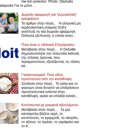
me-ton-polemo/ Photo: Stamatis
atapodis Για το μόνο ...
Δωρεάν εφαρμογή για "γυμναστική"
εγκεφάλου!
Το άρθρο στην πηγή... Η ελληνική μη
κερδοσκοπική εταιρεία SciFy
ανέπτυξε τη νέα δωρεάν εφαρμογή
DiAnoia (Δι'Ανοια), η οποία απευ...
Ποια είναι η «Ιδανική Επιχείρηση»
Μετάβαση στην πηγή... Η Deloitte
δημοσιοποίησε την τελευταία έκδοση
της ετήσιας έρευνας που
πραγματοποιεί, εξετάζοντας τις τάσεις
κα...
Γαλακτοκομικά: Ποιο είδος
προστατεύει από την κατάθλιψη
Σύνδεση στην πηγή... Το γάλα και το
γιαούρτι είναι δυνατό να επιδράσουν
προστατευτικά ενάντια στην
κατάθλιψη, αρκεί να επιλέξει κανείς...
Κοτόσουπα με τραχανά αβγολέμονο
Μετάβαση στην πηγή.... Σε μια
κατσαρόλα βάζετε νερό, το
κοτόπουλο, το κρεμμύδι, το σκόρδο,
το σέλινο, το πράσο, το γαρίφαλο και
το θ...