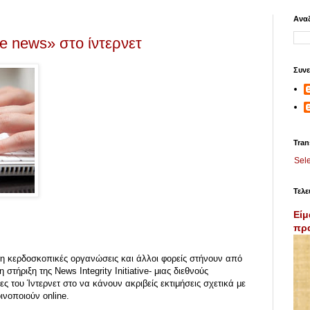
Αναζ
e news» στο ίντερνετ
Συνε
Tran
Sel
Τελε
Είμ
πρα
μη κερδοσκοπικές οργανώσεις και άλλοι φορείς στήνουν από
στήριξη της News Integrity Initiative- μιας διεθνούς
 του Ίντερνετ στο να κάνουν ακριβείς εκτιμήσεις σχετικά με
οινοποιούν online.