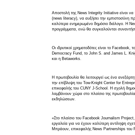
Αποστολή της News Integrity Initiative είναι 
(news literacy), να αυξήσει την εμπιστοσύνη 
καλύτερα ενημερωμένο δημόσιο διάλογο. H News 
προγράμματα, ενώ θα συγκαλούνται συναντήσει
Οι ιδρυτικοί χρηματοδότες είναι το Facebook, τ
Democracy Fund, το John S. and James L. Knig
και η Betaworks.
Η πρωτοβουλία θα λειτουργεί ως ένα ανεξάρτη
την επίβλεψη του Tow-Knight Center for Entrep
επικεφαλής του CUNY J-School. Η σχολή δημοσι
λαμβάνουν χώρα στο πλαίσιο της πρωτοβουλία
εκδηλώσεων.
«Στο πλαίσιο του Facebook Journalism Projec
εργαλεία για να έχουν καλύτερη αντίληψη σχετ
Μπράουν, επικεφαλής News Partnerships του 