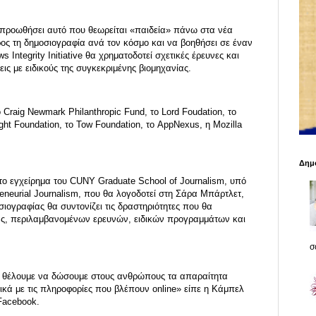
να προωθήσει αυτό που θεωρείται «παιδεία» πάνω στα νέα
προς τη δημοσιογραφία ανά τον κόσμο και να βοηθήσει σε έναν
Integrity Initiative θα χρηματοδοτεί σχετικές έρευνες και
ς με ειδικούς της συγκεκριμένης βιομηχανίας.
ο Craig Newmark Philanthropic Fund, το Lord Foudation, το
ht Foundation, το Tow Foundation, το AppNexus, η Mozilla
Δημο
το εγχείρημα του CUNY Graduate School of Journalism, υπό
reneurial Journalism, που θα λογοδοτεί στη Σάρα Μπάρτλετ,
ογραφίας θα συντονίζει τις δραστηριότητες που θα
ς, περιλαμβανομένων ερευνών, ειδικών προγραμμάτων και
σο
t, θέλουμε να δώσουμε στους ανθρώπους τα απαραίτητα
ικά με τις πληροφορίες που βλέπουν online» είπε η Κάμπελ
Facebook.