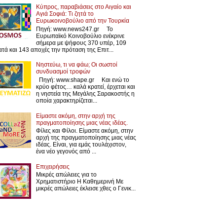
Κύπρος, παραβιάσεις στο Αιγαίο και
Αγιά Σοφιά: Τι ζητά το
Ευρωκοινοβούλιο από την Τουρκία
Πηγή: www.news247.gr Το
Ευρωπαϊκό Κοινοβούλιο ενέκρινε
σήμερα με ψήφους 370 υπέρ, 109
ατά και 143 αποχές την πρόταση της Επιτ...
Νηστεύω, τι να φάω; Οι σωστοί
συνδυασμοί τροφών
Πηγή: www.shape.gr Και ενώ το
κρύο φέτος… καλά κρατεί, έρχεται και
η νηστεία της Μεγάλης Σαρακοστής η
οποία χαρακτηρίζεται...
Είμαστε ακόμη, στην αρχή της
πραγματοποίησης μιας νέας ιδέας.
Φίλες και Φίλοι. Είμαστε ακόμη, στην
αρχή της πραγματοποίησης μιας νέας
ιδέας. Είναι, για εμάς τουλάχιστον,
ένα νέο γεγονός από ...
Επιχειρήσεις
Μικρές απώλειες για το
Χρηματιστήριο Η Καθημερινή Με
μικρές απώλειες έκλεισε χθες ο Γενικ...