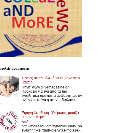
φιλείς αναρτήσεις
Ήξερες ότι το μέλι κόβει το ροχαλητό
μαχαίρι;
Πηγή: www.olivemagazine.gr
Πρόκειται για ένα από τα πιο
ενοχλητικά πράγματα ανεξαρτήτως αν
ανήκει σε εσένα ή στον… διπλανό
υ. ...
Ειρήνη Χειρδάρη: “Ο έρωτας μοιάζει
με τον πόλεμο”
Από:
http://moirasou.org/synenteukseis_po
st/eirhnh-xeirdarh-o-erwtas-moiazei-