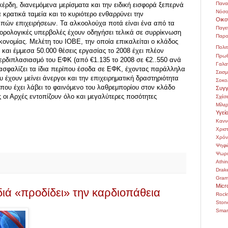
Πανα
έρδη, διανεμόμενα μερίσματα και την ειδική εισφορά ξεπερνά
Νόσο
κρατικά ταμεία και το κυριότερο ενθαρρύνει την
Οικο
επών επιχειρήσεων. Τα αλκοολούχα ποτά είναι ένα από τα
Παγε
φορολογικές υπερβολές έχουν οδηγήσει τελικά σε συρρίκνωση
Παρο
κονομίας. Μελέτη του ΙΟΒΕ, την οποία επικαλείται ο κλάδος
Πολιτ
και έμμεσα 50.000 θέσεις εργασίας το 2008 έχει πλέον
Πρωθ
ρδιπλασιασμό του ΕΦΚ (από €1.135 το 2008 σε €2..550 ανά
Γαλα
ιασφαλίζει τα ίδια περίπου έσοδα σε ΕΦΚ, έχοντας παράλληλα
Σεισ
έχουν μείνει άνεργοι και την επιχειρηματική δραστηριότητα
Σοκο
 που έχει λάβει το φαινόμενο του λαθρεμπορίου στον κλάδο
Συγγ
 οι Αρχές εντοπίζουν όλο και μεγαλύτερες ποσότητες
Σχέσε
Μίλε
Υγεί
Κανν
Χρι
Χρόν
Ψηφι
Ψωρι
Athi
Drak
Gra
Micr
ιά «προδίδει» την καρδιοπάθεια
Rock
Ston
Smar