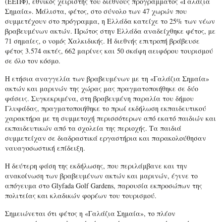
(ΕΕΠΦ), εθνικός χειριστής του διεθνούς προγράμματος «Γαλάζια
Σημαία». Μάλιστα, φέτος, στο σύνολο των 47 χωρών που
συμμετέχουν στο πρόγραμμα, η Ελλάδα κατείχε το 25% των νέων
βραβευμένων ακτών. Πρώτος στην Ελλάδα αναδείχθηκε φέτος, με
71 σημαίες, ο νομός Χαλκιδικής. Η διεθνής επιτροπή βράβευσε
φέτος 3.574 ακτές, 662 μαρίνες και 50 σκάφη αειφόρου τουρισμού
σε όλο τον κόσμο.
Η ετήσια αναγγελία των βραβευμένων με τη «Γαλάζια Σημαία»
ακτών και μαρινών της χώρας μας πραγματοποιήθηκε σε δύο
φάσεις. Συγκεκριμένα, στη βραβευμένη παραλία του δήμου
Γλυφάδας, πραγματοποιήθηκε το πρωί εκδήλωση εκπαιδευτικού
χαρακτήρα με τη συμμετοχή περισσότερων από εκατό παιδιών και
εκπαιδευτικών από τα σχολεία της περιοχής. Τα παιδιά
συμμετείχαν σε διαδραστικά εργαστήρια και παρακολούθησαν
ναυαγοσωστική επίδειξη.
Η δεύτερη φάση της εκδήλωσης, που περιλάμβανε και την
ανακοίνωση των βραβευμένων ακτών και μαρινών, έγινε το
απόγευμα στο Glyfada Golf Gardens, παρουσία εκπροσώπων της
πολιτείας και κλαδικών φορέων του τουρισμού.
Σημειώνεται ότι φέτος η «Γαλάζια Σημαία», το πλέον