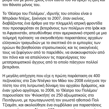
τον θάνατο μόνος του.
To 'Θέατρο του Πολέμου', ιδρυτής του οποίου είναι ο
Μπράιαν Ντέρις, ξεκίνησε το 2007, όταν εκείνος,
διαβάζοντας ένα άρθρο για την πλημμελή ιατρική φροντίδα
που προσφερόταν σε βετεράνους των πολέμων στο Ιράκ και
το Αφγανιστάν, απευθύνθηκε στον αμερικανικό στρατό με μια
τολμηρή πρόταση: να σκηνοθετήσει παραστάσεις αρχαίων
ελληνικών τραγωδιών με το σκεπτικό ότι οι εμπειρίες των
ηρώων θα βοηθούσαν στρατιωτικούς και τις οικογένειές
τους να ξεφύγουν από το παρελθόν, να ανακουφιστούν από
τον πόνο και να απαλύνουν τις παρενέργειες του
μετατραυματικού άγχους από το οποίο πάσχουν πολλοί
βετεράνοι.
Η μεγάλη απήχηση που είχε η πρώτη παράσταση σε 400
πεζοναύτες στο Σαν Ντιέγκο τον Μάιο του 2008 ενίσχυσε την
πίστη του στη λυτρωτική δύναμη του αρχαίου δράματος, και
έναν χρόνο αργότερα, το 2006, το 'Θέατρο του Πολέμου'
παρουσίασε τον 'Φιλοκτήτη' σε 250 αξιωματικούς στο
Πεντάγωνο, με πρωταγωνιστή τον γνωστό ηθοποιό Πολ
Τζιαμάτι, και ακολούθησε ένα συμβόλαιο για παραστάσεις