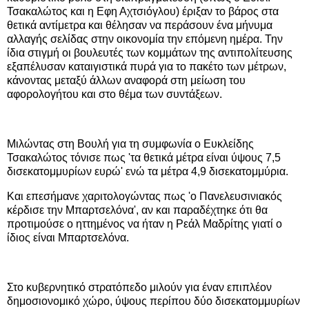
Τσακαλώτος και η Εφη Αχτσιόγλου) έριξαν το βάρος στα
θετικά αντίμετρα και θέλησαν να περάσουν ένα μήνυμα
αλλαγής σελίδας στην οικονομία την επόμενη ημέρα. Την
ίδια στιγμή οι βουλευτές των κομμάτων της αντιπολίτευσης
εξαπέλυσαν καταιγιστικά πυρά για το πακέτο των μέτρων,
κάνοντας μεταξύ άλλων αναφορά στη μείωση του
αφορολογήτου και στο θέμα των συντάξεων.
Μιλώντας στη Βουλή για τη συμφωνία ο Ευκλείδης
Τσακαλώτος τόνισε πως 'τα θετικά μέτρα είναι ύψους 7,5
δισεκατομμυρίων ευρώ' ενώ τα μέτρα 4,9 δισεκατομμύρια.
Και επεσήμανε χαριτολογώντας πως 'ο Πανελευσινιακός
κέρδισε την Μπαρτσελόνα', αν και παραδέχτηκε ότι θα
προτιμούσε ο ηττημένος να ήταν η Ρεάλ Μαδρίτης γιατί ο
ίδιος είναι Μπαρτσελόνα.
Στο κυβερνητικό στρατόπεδο μιλούν για έναν επιπλέον
δημοσιονομικό χώρο, ύψους περίπου δύο δισεκατομμυρίων