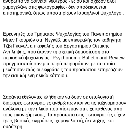
άνθρωπο να φαίνεται νεότερος - εξ ου και σχεδόν όλοι
χαμογελάνε στις φωτογραφίες- δεν αποδεικνύεται
επιστημονικά, όπως υποστηρίζουν Ισραηλινοί ψυχολόγοι.
Ερευνητές του Τμήματος Ψυχολογίας του Πανεπιστημίου
Μπεν Γκουριόν στη Νεγκέβ, με επικεφαλής τον καθηγητή
Τζβι Γκανέλ, επικεφαλής του Εργαστηρίου Οπτικής
Αντίληψης, που έκαναν τη σχετική δημοσίευση στο
περιοδικό ψυχολογίας "Psychonomic Bulletin and Review",
πραγματοποίησαν μια σειρά πειραμάτων, με τα οποία
μελέτησαν πώς οι εκφράσεις του προσώπου επηρεάζουν
την εκτιμώμενη ηλικία κάποιου.
Σαράντα εθελοντές κλήθηκαν να δουν σε υπολογιστή
διάφορες φωτογραφίες ανθρώπων και να τις ταξινομήσουν
ανάλογα με την ηλικία που πίστευαν ότι είχε καθένας από
τους εικονιζόμενους. Τα πρόσωπα στις φωτογραφίες είχαν
τρεις βασικές εκφράσεις: χαμογελαστή, έκπληξης, και
ουδέτερη.