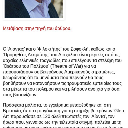
Μετάβαση στην πηγή του άρθρου.
Ο 'Αίαντας' και ο 'Φιλοκτήτης' του Σοφοκλή, καθώς και ο
'Προμηθέας Δεσμώτης' του Αισχύλου είναι μερικές από τις
αρχαίες ελληνικές τραγωδίες που επιλέγουν τα στελέχη του
'Θεάτρου του Πολέμου' (Τheatre of War) για να
παρουσιάσουν σε βετεράνους Αμερικανούς στρατιώτες,
θεωρώντας ότι τα μηνύματα που περνούν θα τους
βοηθήσουν να κατανοήσουν τις τραυματικές εμπειρίες τους
στα μέτωπα του πολέμου και να μιλήσουν ανοιχτά για όσα
τους βασανίζουν.
Πρόσφατα μάλιστα, το εγχείρημα μεταφέρθηκε και στη
Βρετανία, όπου η οργάνωση για τη στήριξη βετεράνων 'Glen
Art' παρουσίασε σε 120 αλεξιπτωτιστές τον 'Αίαντα', τον
ήρωα που, γενναίος ως την τελευταία στιγμή, παλεύει με τη
μοίρα του με μόνο χρέος στον εαυτό του να ορίζει τη ζωή και