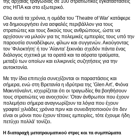
της αρχαίας τραγωδίας σε 100 στρατιωτικές εγκαταστάσεις
στις ΗΠΑ και στο εξωτερικό.
Ολα αυτά τα χρόνια, η ομάδα του 'Theatre of War' κατάφερε
να δημιουργήσει ένα ασφαλές περιβάλλον για τους
στρατιώτες και τους δικούς τους ανθρώπους, ώστε να
αρχίσουν να μιλούν για τις πολεμικές εμπειρίες τους υπό την
παρουσία συναδέλφων, φίλων και συγγενών. Ακούγοντας
τον 'Φιλοκτήτη' ή τον 'Αίαντα' ξεκινάει σχεδόν πάντα ένας
διάλογος σχετικά με τα ορατά και τα αόρατα τραύματα,
μεταξύ των οποίων και ειλικρινείς συζητήσεις για την
αυτοκτονία.
Με την ίδια επιτυχία συνεχίζονται οι παραστάσεις και
σήμερα, ενώ στη Βρετανία η ιδρύτρια της 'Glen Art', Φιόνα
Μακντόναλντ, ισχυρίζεται ότι οι τραγωδίες θα βοηθήσουν
τους στρατιώτες να ανοιχτούν: 'Οταν άνθρωποι που έχουν
πολεμήσει σήμερα αναγνωρίζουν τα λόγια που έχουν
γραφτεί χιλιάδες χρόνια πριν και συνειδητοποιούν ότι δεν
είναι οι μόνοι που έχουν τέτοιες εμπειρίες, τότε έχουμε ήδη
πετύχει πολλά' τονίζει.
Η διαταραχή μετατραυματικού στρες και τα συμπτώματα