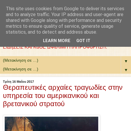
This site uses cookies from Google to deliver its services
: COLLaZ NeWS aND
and to analyze traffic. Your IP address and user-agent are
shared with Google along with performance and security
MoRE
metrics to ensure quality of service, generate usage
statistics, and to detect and address abuse.
ΘέΛΟΥΜΕ ΝΑ ΕίΜΑΣΤΕ ΧΡήΣΙΜΟΙ. ΕΠΙΛέΓΟΥΜΕ
LEARN MORE
GOT IT
ΕΙΔήΣΕΙΣ ΚΑι ΚάΘΕ ΩΦέΛΙΜΗ ΠΛΗΡΟΦόΡΗΣΗ.
▼
▼
Τρίτη 16 Μαΐου 2017
Θεραπευτικές αρχαίες τραγωδίες στην
υπηρεσία του αμερικανικού και
βρετανικού στρατού