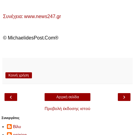
Συνέχεια: www.news247.gr
© MichaelidesPost.Com®
Κοινή χρήση
‹
›
Αρχική σελίδα
Προβολή έκδοσης ιστού
Συνεργάτες
Βίλυ
opinion