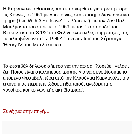
Η Καρντινάλε, ηθοποιός που επισκέφθηκε για πρώτη φορά
τις Κάννες το 1961 με δυο ταινίες στο επίσημο διαγωνιστικό
τμήμα ('Girl With A Suitcase', 'La Viaccia'), με τον Ζαν Πολ
Μπελμοντό, επέστρεψε το 1963 με τον 'Γατόπαρδο' του
Βισκόντι και το '8 1/2' του Φελίνι, ενώ άλλες συμμετοχές της
περιλαμβάνουν τα 'La Pelle', 'Fitzcarraldo' του Χέρτσογκ,
'Henry IV' του Μπελόκιο κ.α.
Το φεστιβάλ δήλωσε σήμερα για την αφίσα: 'Χορεύει, γελάει,
ζει! Ποιος είναι ο καλύτερος τρόπος για να συνοψίσουμε το
επόμενο Φεστιβάλ πέρα από την Κλαούντια Καρντινάλε, την
εικόνα μιας περιπετειώδους ηθοποιού, ανεξάρτητης
γυναίκας και κοινωνικής ακτιβίστριας;'.
Συνέχεια στην πηγή…