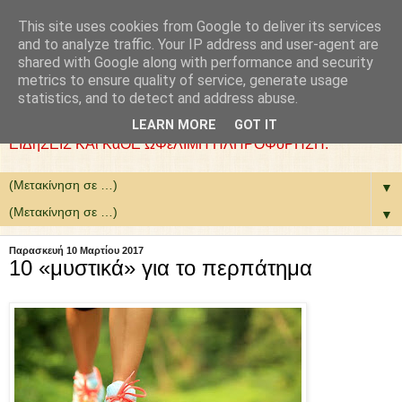
This site uses cookies from Google to deliver its services
: COLLaZ NeWS aND
and to analyze traffic. Your IP address and user-agent are
shared with Google along with performance and security
MoRE
metrics to ensure quality of service, generate usage
statistics, and to detect and address abuse.
ΘέΛΟΥΜΕ ΝΑ ΕίΜΑΣΤΕ ΧΡήΣΙΜΟΙ. ΕΠΙΛέΓΟΥΜΕ
LEARN MORE
GOT IT
ΕΙΔήΣΕΙΣ ΚΑι ΚάΘΕ ΩΦέΛΙΜΗ ΠΛΗΡΟΦόΡΗΣΗ.
▼
▼
Παρασκευή 10 Μαρτίου 2017
10 «μυστικά» για το περπάτημα