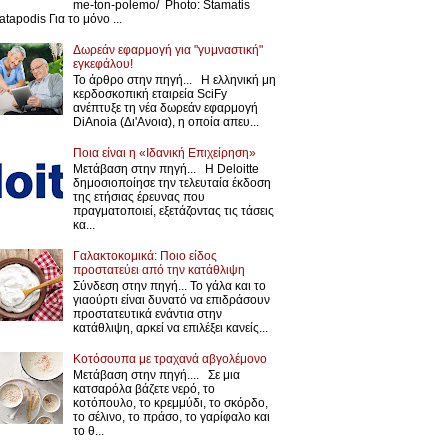
me-ton-polemo/ Photo: Stamatis
atapodis Για το μόνο ...
Δωρεάν εφαρμογή για "γυμναστική"
εγκεφάλου!
Το άρθρο στην πηγή... Η ελληνική μη
κερδοσκοπική εταιρεία SciFy
ανέπτυξε τη νέα δωρεάν εφαρμογή
DiAnoia (Δι'Ανοια), η οποία απευ...
Ποια είναι η «Ιδανική Επιχείρηση»
Μετάβαση στην πηγή... Η Deloitte
δημοσιοποίησε την τελευταία έκδοση
της ετήσιας έρευνας που
πραγματοποιεί, εξετάζοντας τις τάσεις
κα...
Γαλακτοκομικά: Ποιο είδος
προστατεύει από την κατάθλιψη
Σύνδεση στην πηγή... Το γάλα και το
γιαούρτι είναι δυνατό να επιδράσουν
προστατευτικά ενάντια στην
κατάθλιψη, αρκεί να επιλέξει κανείς...
Κοτόσουπα με τραχανά αβγολέμονο
Μετάβαση στην πηγή.... Σε μια
κατσαρόλα βάζετε νερό, το
κοτόπουλο, το κρεμμύδι, το σκόρδο,
το σέλινο, το πράσο, το γαρίφαλο και
το θ...