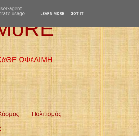
 user-agent
nerate usage
LEARN MORE
GOT IT
 MoRE
 ΚάΘΕ ΩΦέΛΙΜΗ
Κόσμος
Πολιτισμός
ς