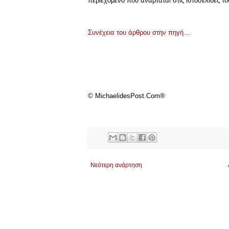
περιεχόμενο που αναρτάται στις ιστοσελίδες το
Συνέχεια του άρθρου στην πηγή…
© MichaelidesPost.Com®
Νεότερη ανάρτηση