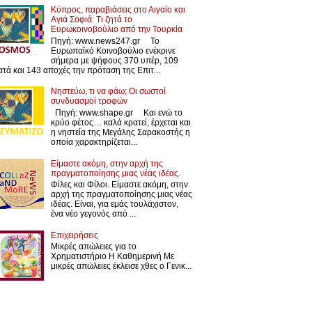
Κύπρος, παραβιάσεις στο Αιγαίο και
Αγιά Σοφιά: Τι ζητά το
Ευρωκοινοβούλιο από την Τουρκία
Πηγή: www.news247.gr Το
Ευρωπαϊκό Κοινοβούλιο ενέκρινε
σήμερα με ψήφους 370 υπέρ, 109
ατά και 143 αποχές την πρόταση της Επιτ...
Νηστεύω, τι να φάω; Οι σωστοί
συνδυασμοί τροφών
Πηγή: www.shape.gr Και ενώ το
κρύο φέτος… καλά κρατεί, έρχεται και
η νηστεία της Μεγάλης Σαρακοστής η
οποία χαρακτηρίζεται...
Είμαστε ακόμη, στην αρχή της
πραγματοποίησης μιας νέας ιδέας.
Φίλες και Φίλοι. Είμαστε ακόμη, στην
αρχή της πραγματοποίησης μιας νέας
ιδέας. Είναι, για εμάς τουλάχιστον,
ένα νέο γεγονός από ...
Επιχειρήσεις
Μικρές απώλειες για το
Χρηματιστήριο Η Καθημερινή Με
μικρές απώλειες έκλεισε χθες ο Γενικ...