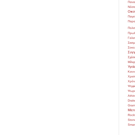
Πανα
Νόσο
Οικο
Παγε
Παρο
Πολιτ
Πρωθ
Γαλα
Σεισ
Σοκο
Συγγ
Σχέσε
Μίλε
Υγεί
Κανν
Χρι
Χρόν
Ψηφι
Ψωρι
Athi
Drak
Gra
Micr
Rock
Ston
Smar