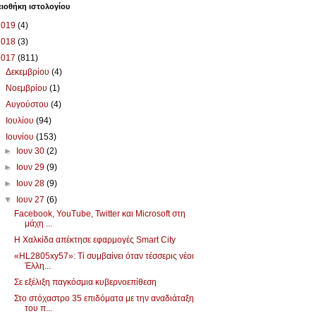
ιοθήκη ιστολογίου
2019
(4)
2018
(3)
2017
(811)
►
Δεκεμβρίου
(4)
►
Νοεμβρίου
(1)
►
Αυγούστου
(4)
►
Ιουλίου
(94)
▼
Ιουνίου
(153)
►
Ιουν 30
(2)
►
Ιουν 29
(9)
►
Ιουν 28
(9)
▼
Ιουν 27
(6)
Facebook, YouTube, Twitter και Microsoft στη
μάχη ...
Η Χαλκίδα απέκτησε εφαρμογές Smart City
«HL2805xy57»: Τί συμβαίνει όταν τέσσερις νέοι
Έλλη...
Σε εξέλιξη παγκόσμια κυβερνοεπίθεση
Στο στόχαστρο 35 επιδόματα με την αναδιάταξη
του π...