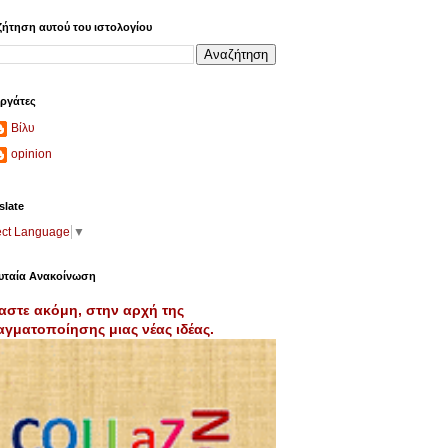
ήτηση αυτού του ιστολογίου
ργάτες
Βίλυ
opinion
slate
ect Language
▼
υταία Ανακοίνωση
αστε ακόμη, στην αρχή της
γματοποίησης μιας νέας ιδέας.