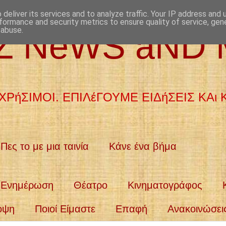
deliver its services and to analyze traffic. Your IP address and
formance and security metrics to ensure quality of service, ge
 abuse.
aZ NeWS aND
ΧΡήΣΙΜΟΙ. ΕΠΙΛέΓΟΥΜΕ ΕΙΔήΣΕΙΣ ΚΑι
Πες το με μια ταινία
Κάνε ένα βήμα
Ενημέρωση
Θέατρο
Κινηματογράφος
οψη
Ποιοί Είμαστε
Επαφή
Ανακοινώσει