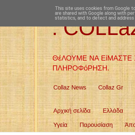
This site uses cookies from Google to 
are shared with Google along with per
statistics, and to detect and address
: COLL
ΘέΛΟΥΜΕ ΝΑ ΕίΜΑΣΤΕ 
ΠΛΗΡΟΦόΡΗΣΗ.
Collaz News
Collaz Gr
Αρχική σελίδα
Ελλάδα
Υγεία
Παρουσίαση
Άπ