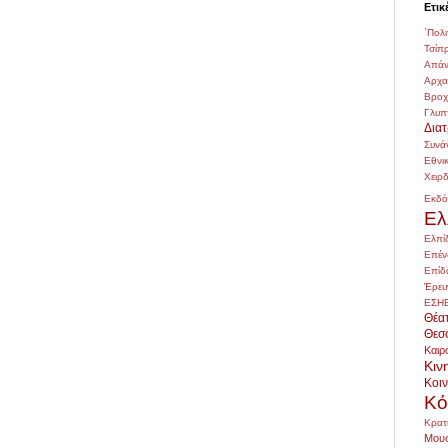
Ετικ
΄Πολι
Τσίπ
Απάν
Αρχ
Βρο
Γλυπ
Δια
Συνά
Εθνι
Χειρ
Εκδό
Ελ
Ελπί
Επέν
Επίδ
Έρευ
ΕΣΗ
Θέα
Θεσ
Καιρ
Κιν
Κοι
Κό
Κρατ
Μουσ