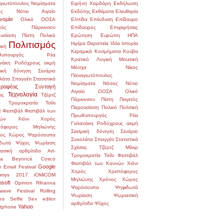
γιωτόπουλος
Νομίσματα
Ειρήνη Χειρδάρη
Εκδήλωση
ς
Νότιο Αιγαίο
Εκδότης
Εκθέματα
Ελευθερία
νομία
Ολικό
ΟΟΣΑ
Ελπίδα
Επένδυση
Επίδαυρο
τός
Πάρκινσον
Επίδαυρος
Επιχειρήσεις
υσίαση
Πίστη
Πολικό
Ερώτηση
Ευρώπη
ΗΠΑ
Πολιτισμός
Ημέρα
Θεραπεία
Ιδέα
Ιστορία
ική
Κεραμικά
Κοσμήματα
Κούβα
υπουργός
Ρέα
Κρατικό
Λογική
Μουσική
νάκη
Ροδόχρους ακμή
Μόσχα
Νίκος
μική δόνηση
Σενάριο
Παναγιωτόπουλος
λάτα
Σπαγγέτι
Στατιστικά
Νομίσματα
Νόσος
Νότιο
ραφέας
Συνταγή
Αιγαίο
ΟΟΣΑ
Ολικό
Τεχνολογία
ις
Τζόρτζ
Πάρκινσον
Πίστη
Παγετός
ρ
Τρομοκρατία
Τσίλι
Παρουσίαση
Πολικό
Πολιτική
α
Φεστιβάλ
Φεστιβάλ των
Πρωθυπουργός
Ρέα
ών
Χιόνι
Χορός
Γαλανάκη
Ροδόχρους ακμή
στόφορος Μηλιώνης
Σεισμική δόνηση
Σενάριο
ος
Χώρος
Ψαρόσουπα
Σοκολάτα
Σπαγγέτι
Στατιστικά
δωτά
Ψύχος
Ψωρίαση
Σχέσεις
Τζόρτζ Μίλερ
ασική αρθρίτιδα
Art-
Τρομοκρατία
Τσίλι
Φεστιβάλ
na
Beyoncé
Cosco
Φεστιβάλ των Καννών
Χιόνι
Google
e
Email
Festival
Χορός
Χριστόφορος
mmys 2017
iOMiCOM
Μηλιώνης
Χρόνος
Χώρος
osoft
Opinion
Rihanna
Ψαρόσουπα
Ψηφιδωτά
wave Festival
Rolling
Ψωρίαση
Ψωριασική
es
Selfie
Sex editor
αρθρίτιδα
Ψύχος
Yahoo
tphone