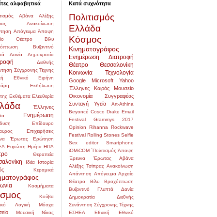
έτες αλφαβητικά
Κατά συχνότητα
Πολιτισμός
τισμός
Αβάνα
Αλέξης
ρας
Ανακοίνωση
Ελλάδα
τηση
Απόγευμα
Άποψη
Κόσμος
αίο Θέατρο
Βίλυ
χόπτωση
Βυζαντινό
Κινηματογράφος
τά
Δανία
Δημοκρατία
Ενημέρωση
Διατροφή
τροφή
Διεθνής
Θέατρο
Θεσσαλονίκη
ντηση Σύγχρονης Τέχνης
Κοινωνία
Τεχνολογία
κή
Εθνικό
Ειρήνη
Google
Microsoft
Yahoo
δάρη
Εκδήλωση
Έλληνες
Καιρός
Μουσείο
Οικονομία
Συγγραφέας
της
Εκθέματα
Ελευθερία
λάδα
Συνταγή
Υγεία
Art-Athina
Έλληνες
Beyoncé
Cosco
Drake
Email
Ενημέρωση
δα
Festival
Grammys 2017
δυση
Επίδαυρο
Opinion
Rihanna
Rockwave
αυρος
Επιχειρήσεις
Festival
Rolling Stones
Selfie
να
Έρωτας
Ερώτηση
Sex editor
Smartphone
ΕΑ
Ευρώπη
Ημέρα
ΗΠΑ
iOMiCOM
΄Πολιτισμός
Άποψη
τρο
Θεραπεία
Έρευνα
Έρωτας
Αβάνα
σαλονίκη
Ιδέα
Ιστορία
Αλέξης Τσίπρας
Ανακοίνωση
ός
Κεραμικά
Απάντηση
Απόγευμα
Αρχαίο
ηματογράφος
Θέατρο
Βίλυ
Βροχόπτωση
νωνία
Κοσμήματα
Βυζαντινό
Γλυπτά
Δανία
σμος
Κούβα
Δημοκρατία
Διεθνής
ικό
Λογική
Μόσχα
Συνάντηση Σύγχρονης Τέχνης
είο
Μουσική
Νίκος
ΕΣΗΕΑ
Εθνική
Εθνικό