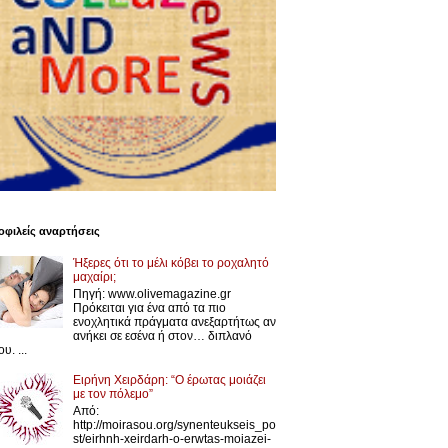
φιλείς αναρτήσεις
Ήξερες ότι το μέλι κόβει το ροχαλητό
μαχαίρι;
Πηγή: www.olivemagazine.gr
Πρόκειται για ένα από τα πιο
ενοχλητικά πράγματα ανεξαρτήτως αν
ανήκει σε εσένα ή στον… διπλανό
υ. ...
Ειρήνη Χειρδάρη: “Ο έρωτας μοιάζει
με τον πόλεμο”
Από:
http://moirasou.org/synenteukseis_po
st/eirhnh-xeirdarh-o-erwtas-moiazei-