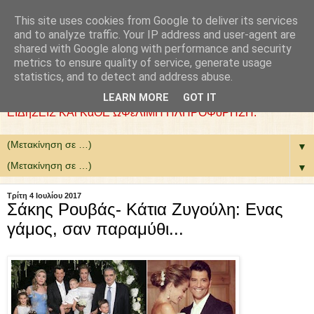
This site uses cookies from Google to deliver its services
: COLLaZ NeWS aND
and to analyze traffic. Your IP address and user-agent are
shared with Google along with performance and security
MoRE
metrics to ensure quality of service, generate usage
statistics, and to detect and address abuse.
ΘέΛΟΥΜΕ ΝΑ ΕίΜΑΣΤΕ ΧΡήΣΙΜΟΙ. ΕΠΙΛέΓΟΥΜΕ
LEARN MORE
GOT IT
ΕΙΔήΣΕΙΣ ΚΑι ΚάΘΕ ΩΦέΛΙΜΗ ΠΛΗΡΟΦόΡΗΣΗ.
▼
▼
Τρίτη 4 Ιουλίου 2017
Σάκης Ρουβάς- Κάτια Ζυγούλη: Ενας
γάμος, σαν παραμύθι...