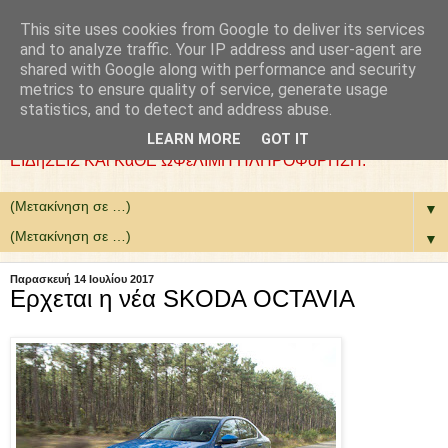
This site uses cookies from Google to deliver its services
: COLLaZ NeWS aND
and to analyze traffic. Your IP address and user-agent are
shared with Google along with performance and security
MoRE
metrics to ensure quality of service, generate usage
statistics, and to detect and address abuse.
ΘέΛΟΥΜΕ ΝΑ ΕίΜΑΣΤΕ ΧΡήΣΙΜΟΙ. ΕΠΙΛέΓΟΥΜΕ
LEARN MORE
GOT IT
ΕΙΔήΣΕΙΣ ΚΑι ΚάΘΕ ΩΦέΛΙΜΗ ΠΛΗΡΟΦόΡΗΣΗ.
▼
▼
Παρασκευή 14 Ιουλίου 2017
Ερχεται η νέα SKODA OCTAVIA