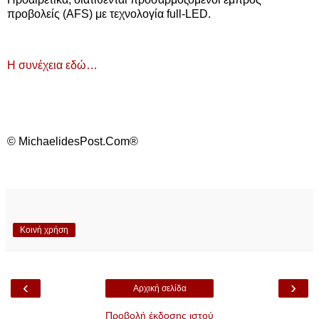
προβολείς (AFS) με τεχνολογία full-LED.
Η συνέχεια εδώ…
© MichaelidesPost.Com®
Κοινή χρήση
‹
›
Αρχική σελίδα
Προβολή έκδοσης ιστού