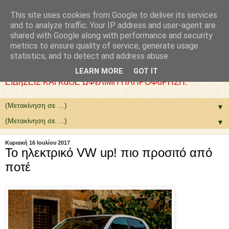
This site uses cookies from Google to deliver its services
: COLLaZ NeWS aND
and to analyze traffic. Your IP address and user-agent are
shared with Google along with performance and security
MoRE
metrics to ensure quality of service, generate usage
statistics, and to detect and address abuse.
ΘέΛΟΥΜΕ ΝΑ ΕίΜΑΣΤΕ ΧΡήΣΙΜΟΙ. ΕΠΙΛέΓΟΥΜΕ
LEARN MORE
GOT IT
ΕΙΔήΣΕΙΣ ΚΑι ΚάΘΕ ΩΦέΛΙΜΗ ΠΛΗΡΟΦόΡΗΣΗ.
▼
▼
Κυριακή 16 Ιουλίου 2017
To ηλεκτρικό VW up! πιο προσιτό από
ποτέ