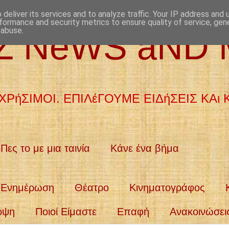
deliver its services and to analyze traffic. Your IP address and
formance and security metrics to ensure quality of service, ge
 abuse.
aZ NeWS aND
ΧΡήΣΙΜΟΙ. ΕΠΙΛέΓΟΥΜΕ ΕΙΔήΣΕΙΣ ΚΑι
Πες το με μια ταινία
Κάνε ένα βήμα
Ενημέρωση
Θέατρο
Κινηματογράφος
οψη
Ποιοί Είμαστε
Επαφή
Ανακοινώσει