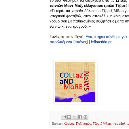
Το 69ο Φεστιβάλ θα διαρκέσει από τις
11 έως
ταινιών Μαντ Μαξ, ελληνοαυστραλό Τζόρτζ 
«Τι τεράστια χαρά!» δήλωσε ο Τζορτζ Μίλερ για
ιστορικού φεστιβάλ, στην αποκάλυψη κινηματ
χρόνο σου με παθιασμένες συζητήσεις με τα υπό
θα πω κι ένα τραγούδι!»
Συνέχεια στην Πηγή:
Εναρκτήριο σύνθημα για 
παρελκόμενα [εικόνες] | iefimerida.gr
Ετικέτες
Κόσμος
,
Πολιτισμός
,
Τζόρτζ Μίλερ
,
Φεστιβάλ 