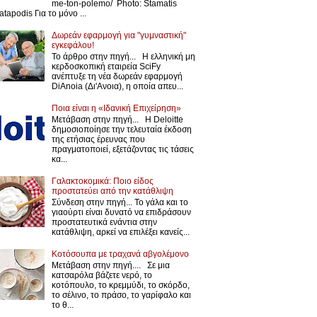
me-ton-polemo/ Photo: Stamatis
atapodis Για το μόνο ...
Δωρεάν εφαρμογή για "γυμναστική"
εγκεφάλου!
Το άρθρο στην πηγή... Η ελληνική μη
κερδοσκοπική εταιρεία SciFy
ανέπτυξε τη νέα δωρεάν εφαρμογή
DiAnoia (Δι'Ανοια), η οποία απευ...
Ποια είναι η «Ιδανική Επιχείρηση»
Μετάβαση στην πηγή... Η Deloitte
δημοσιοποίησε την τελευταία έκδοση
της ετήσιας έρευνας που
πραγματοποιεί, εξετάζοντας τις τάσεις
κα...
Γαλακτοκομικά: Ποιο είδος
προστατεύει από την κατάθλιψη
Σύνδεση στην πηγή... Το γάλα και το
γιαούρτι είναι δυνατό να επιδράσουν
προστατευτικά ενάντια στην
κατάθλιψη, αρκεί να επιλέξει κανείς...
Κοτόσουπα με τραχανά αβγολέμονο
Μετάβαση στην πηγή.... Σε μια
κατσαρόλα βάζετε νερό, το
κοτόπουλο, το κρεμμύδι, το σκόρδο,
το σέλινο, το πράσο, το γαρίφαλο και
το θ...