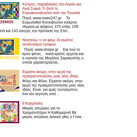
Κύπρος, παραβιάσεις στο Αιγαίο και
Αγιά Σοφιά: Τι ζητά το
Ευρωκοινοβούλιο από την Τουρκία
Πηγή: www.news247.gr Το
Ευρωπαϊκό Κοινοβούλιο ενέκρινε
σήμερα με ψήφους 370 υπέρ, 109
ατά και 143 αποχές την πρόταση της Επιτ...
Νηστεύω, τι να φάω; Οι σωστοί
συνδυασμοί τροφών
Πηγή: www.shape.gr Και ενώ το
κρύο φέτος… καλά κρατεί, έρχεται και
η νηστεία της Μεγάλης Σαρακοστής η
οποία χαρακτηρίζεται...
Είμαστε ακόμη, στην αρχή της
πραγματοποίησης μιας νέας ιδέας.
Φίλες και Φίλοι. Είμαστε ακόμη, στην
αρχή της πραγματοποίησης μιας νέας
ιδέας. Είναι, για εμάς τουλάχιστον,
ένα νέο γεγονός από ...
Επιχειρήσεις
Μικρές απώλειες για το
Χρηματιστήριο Η Καθημερινή Με
μικρές απώλειες έκλεισε χθες ο Γενικ...