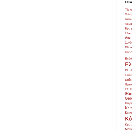
Ετικ
΄Πολι
Τσίπ
Απάν
Αρχ
Βρο
Γλυπ
Δια
Συνά
Εθνι
Χειρ
Εκδό
Ελ
Ελπί
Επέν
Επίδ
Έρευ
ΕΣΗ
Θέα
Θεσ
Καιρ
Κιν
Κοι
Κό
Κρατ
Μουσ