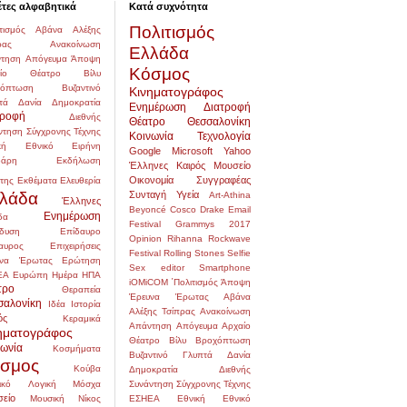
έτες αλφαβητικά
Κατά συχνότητα
Πολιτισμός
τισμός
Αβάνα
Αλέξης
ρας
Ανακοίνωση
Ελλάδα
τηση
Απόγευμα
Άποψη
Κόσμος
αίο Θέατρο
Βίλυ
χόπτωση
Βυζαντινό
Κινηματογράφος
τά
Δανία
Δημοκρατία
Ενημέρωση
Διατροφή
τροφή
Διεθνής
Θέατρο
Θεσσαλονίκη
ντηση Σύγχρονης Τέχνης
Κοινωνία
Τεχνολογία
κή
Εθνικό
Ειρήνη
Google
Microsoft
Yahoo
δάρη
Εκδήλωση
Έλληνες
Καιρός
Μουσείο
Οικονομία
Συγγραφέας
της
Εκθέματα
Ελευθερία
λάδα
Συνταγή
Υγεία
Art-Athina
Έλληνες
Beyoncé
Cosco
Drake
Email
Ενημέρωση
δα
Festival
Grammys 2017
δυση
Επίδαυρο
Opinion
Rihanna
Rockwave
αυρος
Επιχειρήσεις
Festival
Rolling Stones
Selfie
να
Έρωτας
Ερώτηση
Sex editor
Smartphone
ΕΑ
Ευρώπη
Ημέρα
ΗΠΑ
iOMiCOM
΄Πολιτισμός
Άποψη
τρο
Θεραπεία
Έρευνα
Έρωτας
Αβάνα
σαλονίκη
Ιδέα
Ιστορία
Αλέξης Τσίπρας
Ανακοίνωση
ός
Κεραμικά
Απάντηση
Απόγευμα
Αρχαίο
ηματογράφος
Θέατρο
Βίλυ
Βροχόπτωση
νωνία
Κοσμήματα
Βυζαντινό
Γλυπτά
Δανία
σμος
Κούβα
Δημοκρατία
Διεθνής
ικό
Λογική
Μόσχα
Συνάντηση Σύγχρονης Τέχνης
είο
Μουσική
Νίκος
ΕΣΗΕΑ
Εθνική
Εθνικό