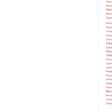
Πανα
Νόσο
Οικο
Παγε
Παρο
Πολιτ
Πρωθ
Γαλα
Σεισ
Σοκο
Συγγ
Σχέσε
Μίλε
Υγεί
Κανν
Χρι
Χρόν
Ψηφι
Ψωρι
Athi
Drak
Gra
Micr
Rock
Ston
Smar