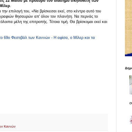
 τις 22 Μαίου με πρόεδρο τον διάσημο σκηνοθέτη των
Μίλερ
.
 την επιλογή του, «Να βρίσκεσαι εκεί, στο κέντρο αυτό του
ογραφιών θησαυρών απ' όλον τον πλανήτη. Να περνάς το
λοιπα μέλη της επιτροπής. Τέτοια τιμή. Θα βρίσκομαι εκεί και
το 69ο Φεστιβάλ των Καννών - Η αφίσα, ο Μίλερ και τα
Δημο
σο
των Καννών