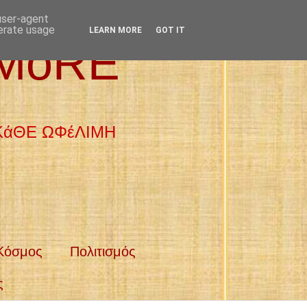
 user-agent
nerate usage
LEARN MORE
GOT IT
 MoRE
 ΚάΘΕ ΩΦέΛΙΜΗ
Κόσμος
Πολιτισμός
ς