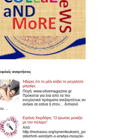
φιλείς αναρτήσεις
Ήξερες ότι το μέλι κόβει το ροχαλητό
μαχαίρι;
Πηγή: www.olivemagazine.gr
Πρόκειται για ένα από τα πιο
ενοχλητικά πράγματα ανεξαρτήτως αν
ανήκει σε εσένα ή στον… διπλανό
υ. ...
Ειρήνη Χειρδάρη: “Ο έρωτας μοιάζει
με τον πόλεμο”
Από:
http://moirasou.org/synenteukseis_po
st/eirhnh-xeirdarh-o-erwtas-moiazei-