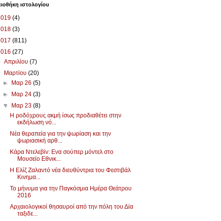
ιοθήκη ιστολογίου
2019
(4)
2018
(3)
2017
(811)
2016
(27)
►
Απριλίου
(7)
▼
Μαρτίου
(20)
►
Μαρ 26
(5)
►
Μαρ 24
(3)
▼
Μαρ 23
(8)
Η ροδόχρους ακμή ίσως προδιαθέτει στην
εκδήλωση νό...
Nέα θεραπεία για την ψωρίαση και την
ψωριασική αρθ...
Κάρα Ντελεβίν: Ενα σούπερ μόντελ στο
Μουσείο Εθνικ...
Η Ελίζ Ζαλαντό νέα διευθύντρια του Φεστιβάλ
Κινημα...
Το μήνυμα για την Παγκόσμια Ημέρα Θεάτρου
2016
Αρχαιολογικοί θησαυροί από την πόλη του Δία
ταξιδε...