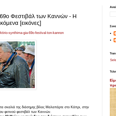
Αναζ
 69ο Φεστιβάλ των Καννών - Η
κόμενα [εικόνες]
Συνε
ktirio-synthima-gia-69o-festival-ton-kannon
Tran
Sel
Τελε
Είμ
πρα
 τα σκαλιά της διάσημης βίλας Μαλαπάρτε στο Κάπρι, στην
 του φετινού φεστιβάλ των Καννών.