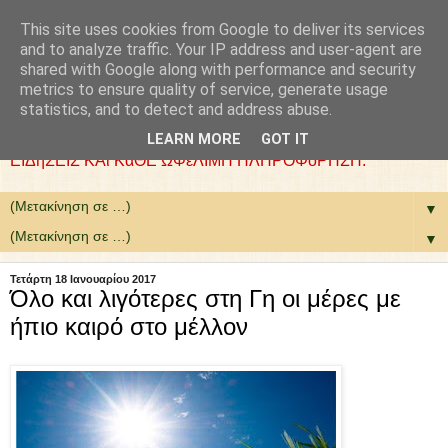
This site uses cookies from Google to deliver its services
: COLLaZ NeWS aND
and to analyze traffic. Your IP address and user-agent are
shared with Google along with performance and security
MoRE
metrics to ensure quality of service, generate usage
statistics, and to detect and address abuse.
ΘέΛΟΥΜΕ ΝΑ ΕίΜΑΣΤΕ ΧΡήΣΙΜΟΙ. ΕΠΙΛέΓΟΥΜΕ
LEARN MORE
GOT IT
ΕΙΔήΣΕΙΣ ΚΑι ΚάΘΕ ΩΦέΛΙΜΗ ΠΛΗΡΟΦόΡΗΣΗ.
▼
▼
Τετάρτη 18 Ιανουαρίου 2017
Όλο και λιγότερες στη Γη οι μέρες με
ήπιο καιρό στο μέλλον