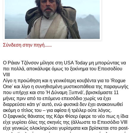
Σύνδεση στην πηγή......
Ο Ράιαν Τζόνσον μίλησε στη USA Today μη μπορώντας να
πει πολλά, αποκάλυψε όμως το ξεκίνημα του Επεισοδίου
VIII
Λίγο η προώθηση και η γενικότερη κουβέντα για το 'Rogue
One' και λίγο η συνηθισμένη μυστικοπάθεια της παραγωγής
που υπήρχε και στο 'Η Δύναμη Ξυπνά', βρισκόμαστε 11
μήνες πριν από το επόμενο επεισόδιο χωρίς να έχει
διαρρεύσει κάτι γι' αυτό, ενώ φυσικά δεν έχει ανακοινωθεί
ακόμη ο τίτλος του – για αφίσα ή τρέιλερ ούτε λόγος.
Ο ξαφνικός θάνατος της Κάρι Φίσερ έφερε το νέο πως η ίδια
είχε γυρίσει όλες της σκηνές της (άλλωστε το Επεισόδιο VIII
είχε γενικώς ολοκληρώσει γυρίσματα και βρίσκεται στο post-