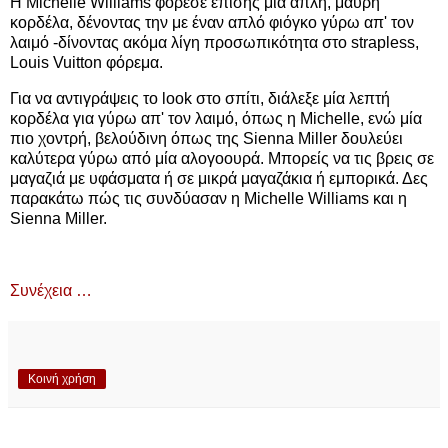
Η Michelle Williams φόρεσε επίσης μία απλή, μαύρη
κορδέλα, δένοντας την με έναν απλό φιόγκο γύρω απ' τον
λαιμό -δίνοντας ακόμα λίγη προσωπικότητα στο strapless,
Louis Vuitton φόρεμα.
Για να αντιγράψεις το look στο σπίτι, διάλεξε μία λεπτή
κορδέλα για γύρω απ' τον λαιμό, όπως η Michelle, ενώ μία
πιο χοντρή, βελούδινη όπως της Sienna Miller δουλεύει
καλύτερα γύρω από μία αλογοουρά. Μπορείς να τις βρεις σε
μαγαζιά με υφάσματα ή σε μικρά μαγαζάκια ή εμπορικά. Δες
παρακάτω πώς τις συνδύασαν η Michelle Williams και η
Sienna Miller.
Συνέχεια …
Κοινή χρήση