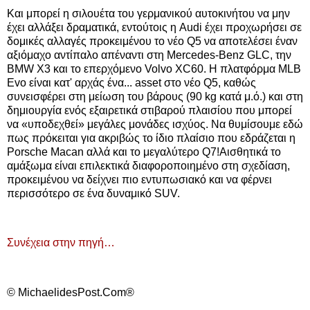
Και μπορεί η σιλουέτα του γερμανικού αυτοκινήτου να μην
έχει αλλάξει δραματικά, εντούτοις η Audi έχει προχωρήσει σε
δομικές αλλαγές προκειμένου το νέο Q5 να αποτελέσει έναν
αξιόμαχο αντίπαλο απέναντι στη Mercedes-Benz GLC, την
BMW X3 και το επερχόμενο Volvo XC60. Η πλατφόρμα MLB
Εvo είναι κατ' αρχάς ένα... asset στο νέο Q5, καθώς
συνεισφέρει στη μείωση του βάρους (90 kg κατά μ.ό.) και στη
δημιουργία ενός εξαιρετικά στιβαρού πλαισίου που μπορεί
να «υποδεχθεί» μεγάλες μονάδες ισχύος. Να θυμίσουμε εδώ
πως πρόκειται για ακριβώς το ίδιο πλαίσιο που εδράζεται η
Porsche Macan αλλά και το μεγαλύτερο Q7!Αισθητικά το
αμάξωμα είναι επιλεκτικά διαφοροποιημένο στη σχεδίαση,
προκειμένου να δείχνει πιο εντυπωσιακό και να φέρνει
περισσότερο σε ένα δυναμικό SUV.
Συνέχεια στην πηγή…
© MichaelidesPost.Com®