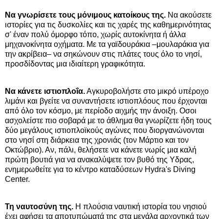
Να γνωρίσετε τους μόνιμους κατοίκους της.
Να ακούσετε
ιστορίες για τις δυσκολίες και τις χαρές της καθημερινότητας
σ' έναν πολύ όμορφο τόπο, χωρίς αυτοκίνητα ή άλλα
μηχανοκίνητα οχήματα. Με τα γαϊδουράκια –μουλαράκια για
την ακρίβεια– να σηκώνουν στις πλάτες τους όλο το νησί,
προσδίδοντας μια ιδιαίτερη γραφικότητα.
Να κάνετε ιστιοπλοΐα.
Αγκυροβολήστε στο μικρό υπέροχο
λιμάνι και βγείτε να συναντήσετε ιστιοπλόους που έρχονται
από όλο τον κόσμο, με περίοδο αιχμής την άνοιξη. Οσοι
ασχολείστε πιο σοβαρά με το άθλημα θα γνωρίζετε ήδη τους
δύο μεγάλους ιστιοπλοϊκούς αγώνες που διοργανώνονται
στο νησί στη διάρκεια της χρονιάς (τον Μάρτιο και τον
Οκτώβριο). Αν, πάλι, θελήσετε να κάνετε νωρίς μια καλή
πρώτη βουτιά για να ανακαλύψετε τον βυθό της Υδρας,
ενημερωθείτε για το κέντρο καταδύσεων Hydra's Diving
Center.
Τη ναυτοσύνη της.
Η πλούσια ναυτική ιστορία του νησιού
έχει αφήσει τα αποτυπώματά της στα μεγάλα αρχοντικά των