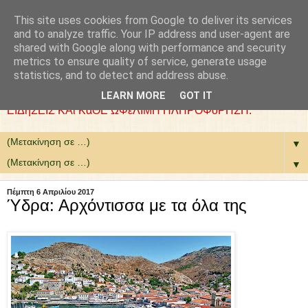
This site uses cookies from Google to deliver its services
: COLLaZ NeWS aND
and to analyze traffic. Your IP address and user-agent are
shared with Google along with performance and security
MoRE
metrics to ensure quality of service, generate usage
statistics, and to detect and address abuse.
ΘέΛΟΥΜΕ ΝΑ ΕίΜΑΣΤΕ ΧΡήΣΙΜΟΙ. ΕΠΙΛέΓΟΥΜΕ
LEARN MORE
GOT IT
ΕΙΔήΣΕΙΣ ΚΑι ΚάΘΕ ΩΦέΛΙΜΗ ΠΛΗΡΟΦόΡΗΣΗ.
▼
▼
Πέμπτη 6 Απριλίου 2017
Ύδρα: Αρχόντισσα με τα όλα της