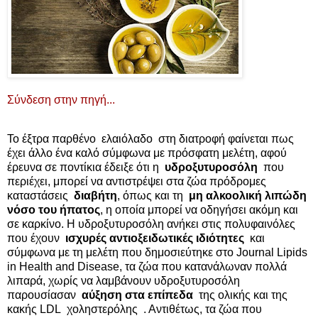
Σύνδεση στην πηγή...
Το έξτρα παρθένο ελαιόλαδο στη διατροφή φαίνεται πως
έχει άλλο ένα καλό σύμφωνα με πρόσφατη μελέτη, αφού
έρευνα σε ποντίκια έδειξε ότι η
υδροξυτυροσόλη
που
περιέχει, μπορεί να αντιστρέψει στα ζώα πρόδρομες
καταστάσεις
διαβήτη
, όπως και τη
μη αλκοολική λιπώδη
νόσο του ήπατος
, η οποία μπορεί να οδηγήσει ακόμη και
σε καρκίνο. Η υδροξυτυροσόλη ανήκει στις πολυφαινόλες
που έχουν
ισχυρές αντιοξειδωτικές ιδιότητες
και
σύμφωνα με τη μελέτη που δημοσιεύτηκε στο Journal Lipids
in Health and Disease, τα ζώα που κατανάλωναν πολλά
λιπαρά, χωρίς να λαμβάνουν υδροξυτυροσόλη
παρουσίασαν
αύξηση στα επίπεδα
της ολικής και της
κακής LDL χοληστερόλης . Αντιθέτως, τα ζώα που