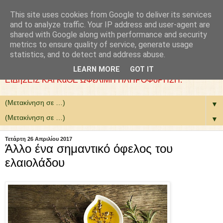
This site uses cookies from Google to deliver its services
: COLLaZ NeWS aND
and to analyze traffic. Your IP address and user-agent are
shared with Google along with performance and security
MoRE
metrics to ensure quality of service, generate usage
statistics, and to detect and address abuse.
ΘέΛΟΥΜΕ ΝΑ ΕίΜΑΣΤΕ ΧΡήΣΙΜΟΙ. ΕΠΙΛέΓΟΥΜΕ
LEARN MORE
GOT IT
ΕΙΔήΣΕΙΣ ΚΑι ΚάΘΕ ΩΦέΛΙΜΗ ΠΛΗΡΟΦόΡΗΣΗ.
▼
▼
Τετάρτη 26 Απριλίου 2017
Άλλο ένα σημαντικό όφελος του
ελαιολάδου