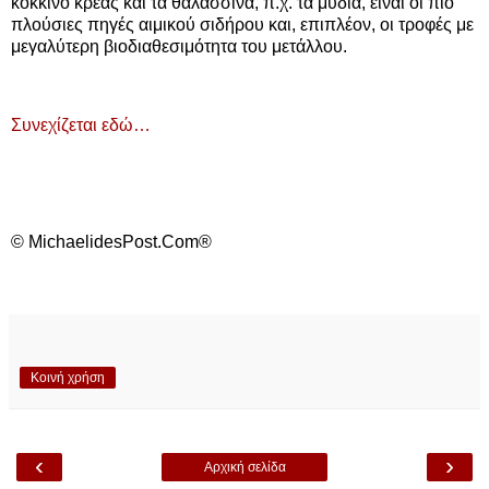
κόκκινο κρέας και τα θαλασσινά, π.χ. τα μύδια, είναι οι πιο
πλούσιες πηγές αιμικού σιδήρου και, επιπλέον, οι τροφές με
μεγαλύτερη βιοδιαθεσιμότητα του μετάλλου.
Συνεχίζεται εδώ…
© MichaelidesPost.Com®
Κοινή χρήση
‹
›
Αρχική σελίδα