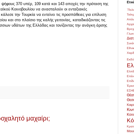
Ετικ
 ψήφους 370 υπέρ, 109 κατά και 143 αποχές την πρόταση της
ϊκού Κοινοβουλίου να ανασταλούν οι ενταξιακές
΄Πολι
κάλεσε την Τουρκία να εντείνει τις προσπάθειες για επίλυση
Τσίπ
Απάν
ου και στο πλαίσιο της καλής γειτονίας, καταδικάζοντας τις
Αρχ
σσιων υδάτων της Ελλάδας και τονίζοντας την ανάγκη άρσης
Βρο
Γλυπ
Δια
Συνά
Εθνι
Χειρ
Εκδό
Ελ
Ελπί
Επέν
Επίδ
Έρευ
ΕΣΗ
Θέα
Θεσ
Καιρ
Κιν
Κοι
ροχαλητό μαχαίρι;
Κό
Κρατ
Μουσ