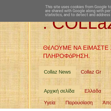
This site uses cookies from Google to 
are shared with Google along with per
statistics, and to detect and address
: COLL
ΘέΛΟΥΜΕ ΝΑ ΕίΜΑΣΤΕ 
ΠΛΗΡΟΦόΡΗΣΗ.
Collaz News
Collaz Gr
Αρχική σελίδα
Ελλάδα
Υγεία
Παρουσίαση
Άπ