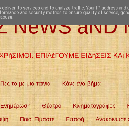
deliver its services and to analyze traffic. Your IP address and
formance and security metrics to ensure quality of service, ge
 abuse.
aZ NeWS aND
ΧΡήΣΙΜΟΙ. ΕΠΙΛέΓΟΥΜΕ ΕΙΔήΣΕΙΣ ΚΑι
Πες το με μια ταινία
Κάνε ένα βήμα
Ενημέρωση
Θέατρο
Κινηματογράφος
οψη
Ποιοί Είμαστε
Επαφή
Ανακοινώσει