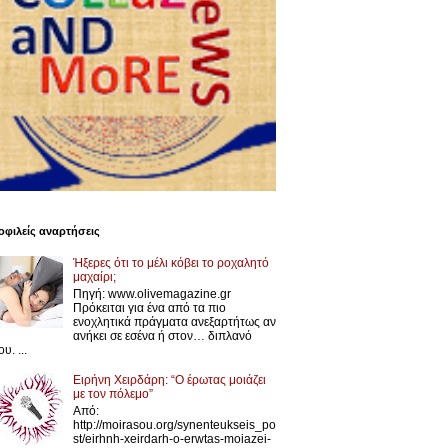
φιλείς αναρτήσεις
Ήξερες ότι το μέλι κόβει το ροχαλητό
μαχαίρι;
Πηγή: www.olivemagazine.gr
Πρόκειται για ένα από τα πιο
ενοχλητικά πράγματα ανεξαρτήτως αν
ανήκει σε εσένα ή στον… διπλανό
υ. ...
Ειρήνη Χειρδάρη: “Ο έρωτας μοιάζει
με τον πόλεμο”
Από:
http://moirasou.org/synenteukseis_po
st/eirhnh-xeirdarh-o-erwtas-moiazei-