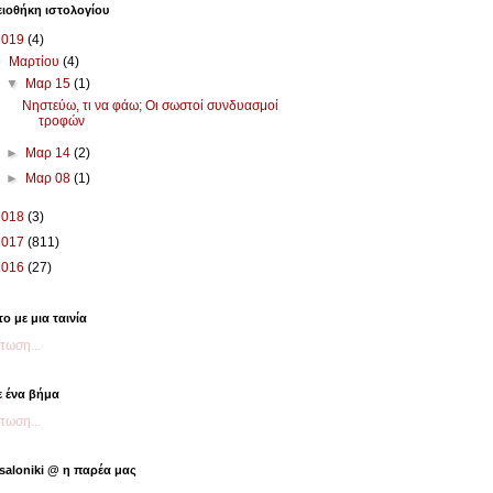
ιοθήκη ιστολογίου
2019
(4)
▼
Μαρτίου
(4)
▼
Μαρ 15
(1)
Νηστεύω, τι να φάω; Οι σωστοί συνδυασμοί
τροφών
►
Μαρ 14
(2)
►
Μαρ 08
(1)
2018
(3)
2017
(811)
2016
(27)
το με μια ταινία
τωση...
 ένα βήμα
τωση...
saloniki @ η παρέα μας