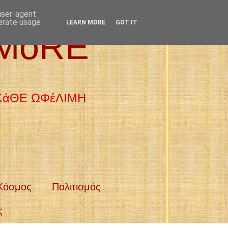
 user-agent
nerate usage
LEARN MORE
GOT IT
 MoRE
 ΚάΘΕ ΩΦέΛΙΜΗ
Κόσμος
Πολιτισμός
ς