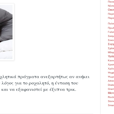
Πανα
Νόσο
Οικο
Παγε
Παρο
Πολιτ
Πρωθ
Γαλα
Σεισ
Σοκο
Συγγ
Σχέσε
Μίλε
Υγεί
Κανν
Χρι
Χρόν
Ψηφι
νοχλητικά πράγματα ανεξαρτήτως αν ανήκει
Ψωρι
Athi
 λόγος για το ροχαλητό, η ένταση του
Drak
 και να εξαφανιστεί με έξυπνα τρικ.
Gra
Micr
Rock
Ston
Smar