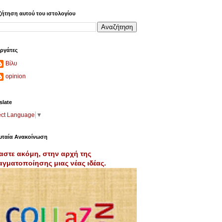
ήτηση αυτού του ιστολογίου
ργάτες
Βίλυ
opinion
slate
ect Language
▼
υταία Ανακοίνωση
αστε ακόμη, στην αρχή της
γματοποίησης μιας νέας ιδέας.