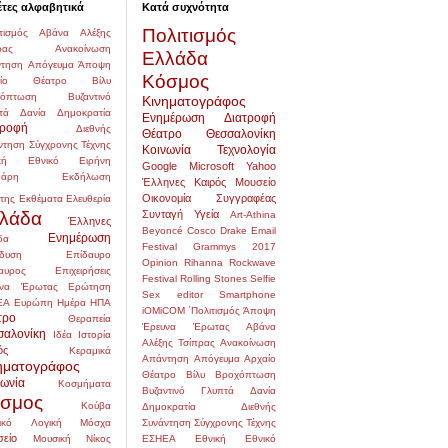
έτες αλφαβητικά
Κατά συχνότητα
Πολιτισμός
τισμός
Αβάνα
Αλέξης
ρας
Ανακοίνωση
Ελλάδα
τηση
Απόγευμα
Άποψη
Κόσμος
αίο Θέατρο
Βίλυ
χόπτωση
Βυζαντινό
Κινηματογράφος
τά
Δανία
Δημοκρατία
Ενημέρωση
Διατροφή
τροφή
Διεθνής
Θέατρο
Θεσσαλονίκη
ντηση Σύγχρονης Τέχνης
Κοινωνία
Τεχνολογία
κή
Εθνικό
Ειρήνη
Google
Microsoft
Yahoo
δάρη
Εκδήλωση
Έλληνες
Καιρός
Μουσείο
Οικονομία
Συγγραφέας
της
Εκθέματα
Ελευθερία
λάδα
Συνταγή
Υγεία
Art-Athina
Έλληνες
Beyoncé
Cosco
Drake
Email
Ενημέρωση
δα
Festival
Grammys 2017
δυση
Επίδαυρο
Opinion
Rihanna
Rockwave
αυρος
Επιχειρήσεις
Festival
Rolling Stones
Selfie
να
Έρωτας
Ερώτηση
Sex editor
Smartphone
ΕΑ
Ευρώπη
Ημέρα
ΗΠΑ
iOMiCOM
΄Πολιτισμός
Άποψη
τρο
Θεραπεία
Έρευνα
Έρωτας
Αβάνα
σαλονίκη
Ιδέα
Ιστορία
Αλέξης Τσίπρας
Ανακοίνωση
ός
Κεραμικά
Απάντηση
Απόγευμα
Αρχαίο
ηματογράφος
Θέατρο
Βίλυ
Βροχόπτωση
νωνία
Κοσμήματα
Βυζαντινό
Γλυπτά
Δανία
σμος
Κούβα
Δημοκρατία
Διεθνής
ικό
Λογική
Μόσχα
Συνάντηση Σύγχρονης Τέχνης
είο
Μουσική
Νίκος
ΕΣΗΕΑ
Εθνική
Εθνικό