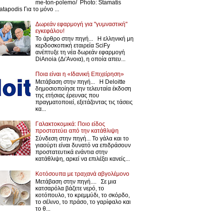
me-ton-polemo/ Photo: Stamatis
atapodis Για το μόνο ...
Δωρεάν εφαρμογή για "γυμναστική"
εγκεφάλου!
Το άρθρο στην πηγή... Η ελληνική μη
κερδοσκοπική εταιρεία SciFy
ανέπτυξε τη νέα δωρεάν εφαρμογή
DiAnoia (Δι'Ανοια), η οποία απευ...
Ποια είναι η «Ιδανική Επιχείρηση»
Μετάβαση στην πηγή... Η Deloitte
δημοσιοποίησε την τελευταία έκδοση
της ετήσιας έρευνας που
πραγματοποιεί, εξετάζοντας τις τάσεις
κα...
Γαλακτοκομικά: Ποιο είδος
προστατεύει από την κατάθλιψη
Σύνδεση στην πηγή... Το γάλα και το
γιαούρτι είναι δυνατό να επιδράσουν
προστατευτικά ενάντια στην
κατάθλιψη, αρκεί να επιλέξει κανείς...
Κοτόσουπα με τραχανά αβγολέμονο
Μετάβαση στην πηγή.... Σε μια
κατσαρόλα βάζετε νερό, το
κοτόπουλο, το κρεμμύδι, το σκόρδο,
το σέλινο, το πράσο, το γαρίφαλο και
το θ...