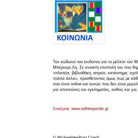
Τον κώδωνα του κινδύνου για το μέλλον του Wo
Μπέρνερς Λη. Σε ανοικτή επιστολή του που δημ
«πλατεία, βιβλιοθήκη, ιατρείο, κατάστημα, σχο
πολλά άλλα», προσθέτοντας όμως πως με κάθε 
που είναι online και αυτών που δεν είναι μεγα
για απατεώνες και εγκληματίες, καθώς και για
Συνέχεια: www.naftemporoki.gr
© MichaelidesPost.Com®