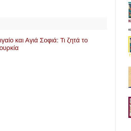
κ
αίο και Αγιά Σοφιά: Τι ζητά το
ουρκία