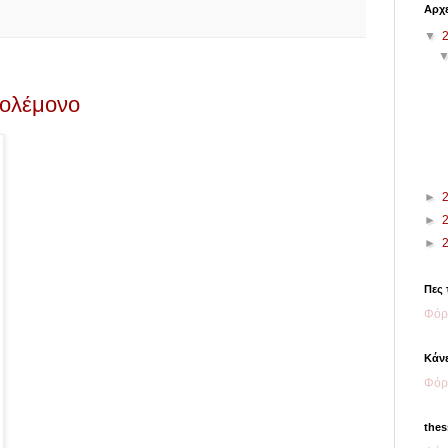
Αρχε
▼
ολέμονο
►
►
►
Πες 
Φόρ
Κάνε
Φόρ
thes