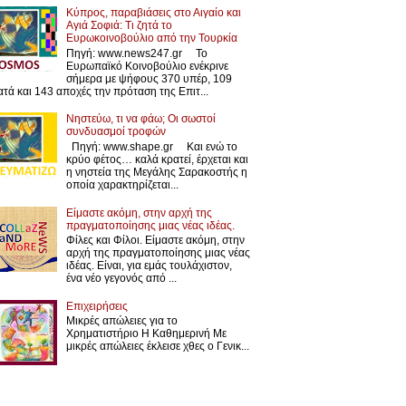
Κύπρος, παραβιάσεις στο Αιγαίο και
Αγιά Σοφιά: Τι ζητά το
Ευρωκοινοβούλιο από την Τουρκία
Πηγή: www.news247.gr Το
Ευρωπαϊκό Κοινοβούλιο ενέκρινε
σήμερα με ψήφους 370 υπέρ, 109
ατά και 143 αποχές την πρόταση της Επιτ...
Νηστεύω, τι να φάω; Οι σωστοί
συνδυασμοί τροφών
Πηγή: www.shape.gr Και ενώ το
κρύο φέτος… καλά κρατεί, έρχεται και
η νηστεία της Μεγάλης Σαρακοστής η
οποία χαρακτηρίζεται...
Είμαστε ακόμη, στην αρχή της
πραγματοποίησης μιας νέας ιδέας.
Φίλες και Φίλοι. Είμαστε ακόμη, στην
αρχή της πραγματοποίησης μιας νέας
ιδέας. Είναι, για εμάς τουλάχιστον,
ένα νέο γεγονός από ...
Επιχειρήσεις
Μικρές απώλειες για το
Χρηματιστήριο Η Καθημερινή Με
μικρές απώλειες έκλεισε χθες ο Γενικ...