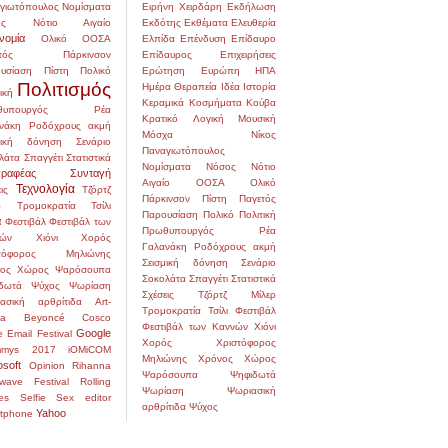
γιωτόπουλος
Νομίσματα
Ειρήνη Χειρδάρη
Εκδήλωση
ς
Νότιο Αιγαίο
Εκδότης
Εκθέματα
Ελευθερία
νομία
Ολικό
ΟΟΣΑ
Ελπίδα
Επένδυση
Επίδαυρο
τός
Πάρκινσον
Επίδαυρος
Επιχειρήσεις
υσίαση
Πίστη
Πολικό
Ερώτηση
Ευρώπη
ΗΠΑ
Πολιτισμός
Ημέρα
Θεραπεία
Ιδέα
Ιστορία
ική
Κεραμικά
Κοσμήματα
Κούβα
υπουργός
Ρέα
Κρατικό
Λογική
Μουσική
νάκη
Ροδόχρους ακμή
Μόσχα
Νίκος
μική δόνηση
Σενάριο
Παναγιωτόπουλος
λάτα
Σπαγγέτι
Στατιστικά
Νομίσματα
Νόσος
Νότιο
ραφέας
Συνταγή
Αιγαίο
ΟΟΣΑ
Ολικό
Τεχνολογία
ις
Τζόρτζ
Πάρκινσον
Πίστη
Παγετός
ρ
Τρομοκρατία
Τσίλι
Παρουσίαση
Πολικό
Πολιτική
α
Φεστιβάλ
Φεστιβάλ των
Πρωθυπουργός
Ρέα
ών
Χιόνι
Χορός
Γαλανάκη
Ροδόχρους ακμή
στόφορος Μηλιώνης
Σεισμική δόνηση
Σενάριο
ος
Χώρος
Ψαρόσουπα
Σοκολάτα
Σπαγγέτι
Στατιστικά
δωτά
Ψύχος
Ψωρίαση
Σχέσεις
Τζόρτζ Μίλερ
ασική αρθρίτιδα
Art-
Τρομοκρατία
Τσίλι
Φεστιβάλ
na
Beyoncé
Cosco
Φεστιβάλ των Καννών
Χιόνι
Google
e
Email
Festival
Χορός
Χριστόφορος
mmys 2017
iOMiCOM
Μηλιώνης
Χρόνος
Χώρος
osoft
Opinion
Rihanna
Ψαρόσουπα
Ψηφιδωτά
wave Festival
Rolling
Ψωρίαση
Ψωριασική
es
Selfie
Sex editor
αρθρίτιδα
Ψύχος
Yahoo
tphone