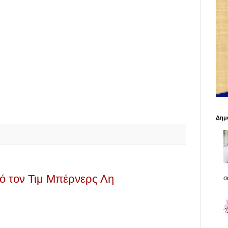
Δημο
ό τον Τιμ Μπέρνερς Λη
σο