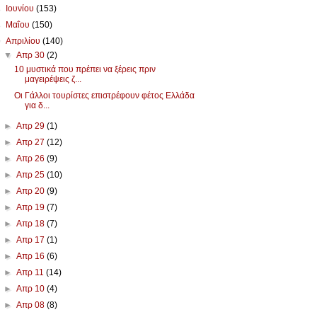
►
Ιουνίου
(153)
►
Μαΐου
(150)
▼
Απριλίου
(140)
▼
Απρ 30
(2)
10 μυστικά που πρέπει να ξέρεις πριν
μαγειρέψεις ζ...
Οι Γάλλοι τουρίστες επιστρέφουν φέτος Ελλάδα
για δ...
►
Απρ 29
(1)
►
Απρ 27
(12)
►
Απρ 26
(9)
►
Απρ 25
(10)
►
Απρ 20
(9)
►
Απρ 19
(7)
►
Απρ 18
(7)
►
Απρ 17
(1)
►
Απρ 16
(6)
►
Απρ 11
(14)
►
Απρ 10
(4)
►
Απρ 08
(8)