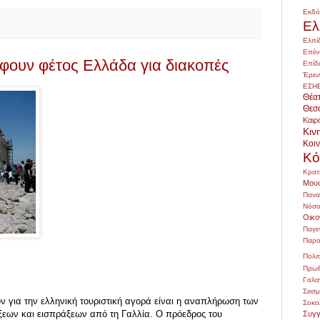
Εκδό
Ελ
Ελπί
Επέν
έφουν φέτος Ελλάδα για διακοπές
Επίδ
Έρευ
ΕΣΗ
Θέα
Θεσ
Καιρ
Κιν
Κοι
Κό
Κρατ
Μουσ
Πανα
Νόσο
Οικο
Παγε
Παρο
Πολιτ
Πρωθ
Γαλα
Σεισ
ν για την ελληνική τουριστική αγορά είναι η αναπλήρωση των
Σοκο
ξεων και εισπράξεων από τη Γαλλία. O πρόεδρος του
Συγγ