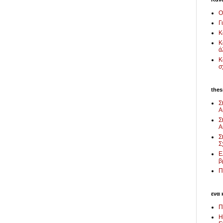
Ο
Γ
Κ
Κ
ά
Κ
σ
thes
Σ
Α
Σ
Α
Σ
Σ
Ε
β
Π
ενα 
Π
Η