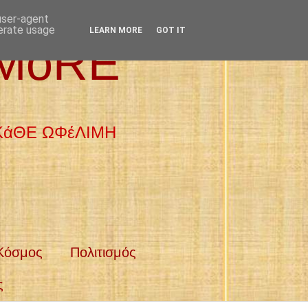
 user-agent
nerate usage
LEARN MORE
GOT IT
 MoRE
 ΚάΘΕ ΩΦέΛΙΜΗ
Κόσμος
Πολιτισμός
ς