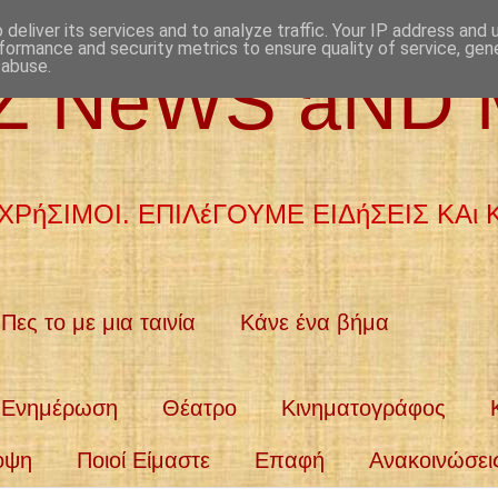
deliver its services and to analyze traffic. Your IP address and
formance and security metrics to ensure quality of service, ge
 abuse.
aZ NeWS aND
ΧΡήΣΙΜΟΙ. ΕΠΙΛέΓΟΥΜΕ ΕΙΔήΣΕΙΣ ΚΑι
Πες το με μια ταινία
Κάνε ένα βήμα
Ενημέρωση
Θέατρο
Κινηματογράφος
οψη
Ποιοί Είμαστε
Επαφή
Ανακοινώσει