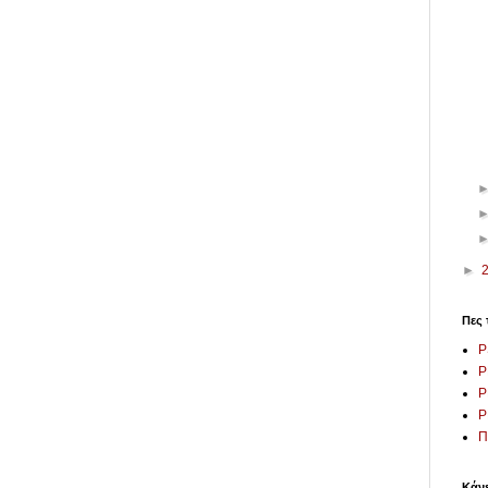
►
Πες 
P
P
P
P
Π
Κάνε