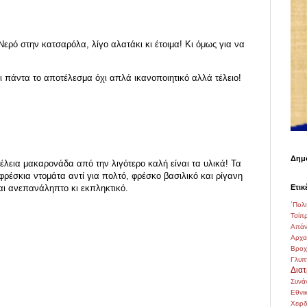
Νερό στην κατσαρόλα, λίγο αλατάκι κι έτοιμα! Κι όμως για να
αι πάντα το αποτέλεσμα όχι απλά ικανοποιητικό αλλά τέλειο!
Δημο
 τέλεια μακαρονάδα από την λιγότερο καλή είναι τα υλικά! Τα
ρέσκια ντομάτα αντί για πολτό, φρέσκο βασιλικό και ρίγανη
Ετικ
αι ανεπανάληπτο κι εκπληκτικό.
΄Πολι
Τσίπ
Απάν
Αρχ
Βρο
Γλυπ
Δια
Συνά
Εθνι
Χειρ