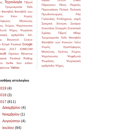
Αιγαίο
ΟΟΣΑ
Ολικό
Τεχνολογία
ις
Τζόρτζ
Πάρκινσον
Πίστη
Παγετός
ρ
Τρομοκρατία
Τσίλι
Παρουσίαση
Πολικό
Πολιτική
α
Φεστιβάλ
Φεστιβάλ των
Πρωθυπουργός
Ρέα
ών
Χιόνι
Χορός
Γαλανάκη
Ροδόχρους ακμή
στόφορος Μηλιώνης
Σεισμική δόνηση
Σενάριο
ος
Χώρος
Ψαρόσουπα
Σοκολάτα
Σπαγγέτι
Στατιστικά
δωτά
Ψύχος
Ψωρίαση
Σχέσεις
Τζόρτζ Μίλερ
ασική αρθρίτιδα
Art-
Τρομοκρατία
Τσίλι
Φεστιβάλ
na
Beyoncé
Cosco
Φεστιβάλ των Καννών
Χιόνι
Google
e
Email
Festival
Χορός
Χριστόφορος
mmys 2017
iOMiCOM
Μηλιώνης
Χρόνος
Χώρος
osoft
Opinion
Rihanna
Ψαρόσουπα
Ψηφιδωτά
wave Festival
Rolling
Ψωρίαση
Ψωριασική
es
Selfie
Sex editor
αρθρίτιδα
Ψύχος
Yahoo
tphone
ιοθήκη ιστολογίου
2019
(4)
2018
(3)
2017
(811)
►
Δεκεμβρίου
(4)
►
Νοεμβρίου
(1)
►
Αυγούστου
(4)
►
Ιουλίου
(94)