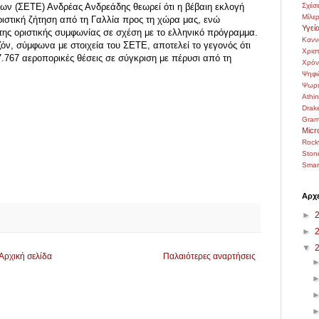
Σχέσε
ων (ΣΕΤΕ) Ανδρέας Ανδρεάδης θεωρεί ότι η βέβαιη εκλογή
Μίλε
υριστική ζήτηση από τη Γαλλία προς τη χώρα μας, ενώ
Υγεί
ο της οριστικής συμφωνίας σε σχέση με το ελληνικό πρόγραμμα.
Κανν
ζόν, σύμφωνα με στοιχεία του ΣΕΤΕ, αποτελεί το γεγονός ότι
Χρι
.767 αεροπορικές θέσεις σε σύγκριση με πέρυσι από τη
Χρόν
Ψηφι
Ψωρι
Athi
Drak
Gra
Micr
Rock
Ston
Smar
Αρχε
►
►
▼
Αρχική σελίδα
Παλαιότερες αναρτήσεις