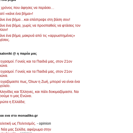
 χρόνος που άφησες να περάσει…
ιατί «κάνε ένα βήμα»!
άνε ένα βήμα…και επέστρεψε στη βάση σου!
άνε ένα βήμα, χωρίς να προσπαθείς να φτάσεις τον
λλον!
άνε ένα βήμα, μακρυά από τις «αρρωστημένες»
χέσεις.
saloniki @ η παρέα μας
τοχασμοί. Γονείς και τα Παιδιά μας, στον 21ον
ιώνα.
τοχασμοί. Γονείς και τα Παιδιά μας, στον 21ον
ιώνα.
τοχαζόμαστε πως, Όλων η Ζωή, μπορεί να είναι ένα
χολείο.
λληνίδες και Έλληνες, και πάλι δοκιμαζόμαστε. Να
ρούμε τι μας Ενώνει.
ρώτα η Ελλάδα;
και ενα στο monadiko.gr
ολιτική ως Πολιτισμός.
- opinion
 Νέα μας Σελίδα, αφιέρωμα στην