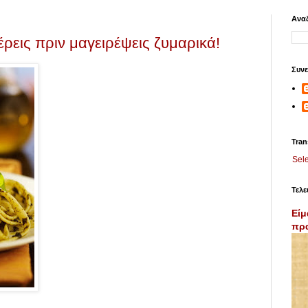
Αναζ
έρεις πριν μαγειρέψεις ζυμαρικά!
Συνε
Tran
Sel
Τελε
Είμ
πρα