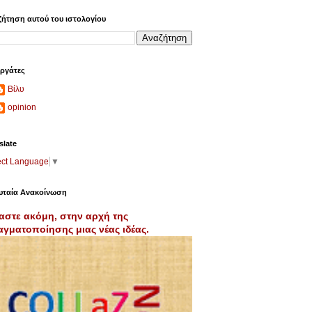
ήτηση αυτού του ιστολογίου
ργάτες
Βίλυ
opinion
slate
ect Language
▼
υταία Ανακοίνωση
αστε ακόμη, στην αρχή της
γματοποίησης μιας νέας ιδέας.