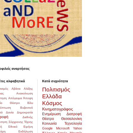
φιλείς αναρτήσεις
έτες αλφαβητικά
Κατά συχνότητα
Πολιτισμός
τισμός
Αβάνα
Αλέξης
ρας
Ανακοίνωση
Ελλάδα
τηση
Απόγευμα
Άποψη
Κόσμος
αίο Θέατρο
Βίλυ
χόπτωση
Βυζαντινό
Κινηματογράφος
τά
Δανία
Δημοκρατία
Ενημέρωση
Διατροφή
τροφή
Διεθνής
Θέατρο
Θεσσαλονίκη
ντηση Σύγχρονης Τέχνης
Κοινωνία
Τεχνολογία
κή
Εθνικό
Ειρήνη
Google
Microsoft
Yahoo
δάρη
Εκδήλωση
Έλληνες
Καιρός
Μουσείο