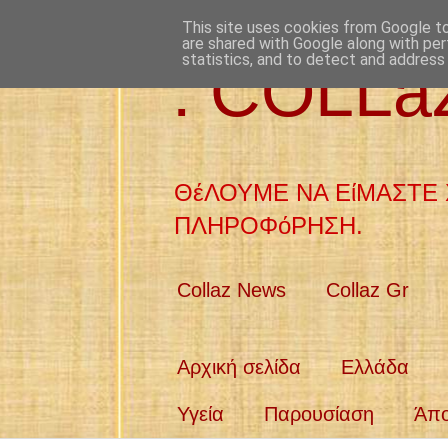
This site uses cookies from Google to 
are shared with Google along with per
statistics, and to detect and address
: COLL
ΘέΛΟΥΜΕ ΝΑ ΕίΜΑΣΤΕ 
ΠΛΗΡΟΦόΡΗΣΗ.
Collaz News
Collaz Gr
Αρχική σελίδα
Ελλάδα
Υγεία
Παρουσίαση
Άπ