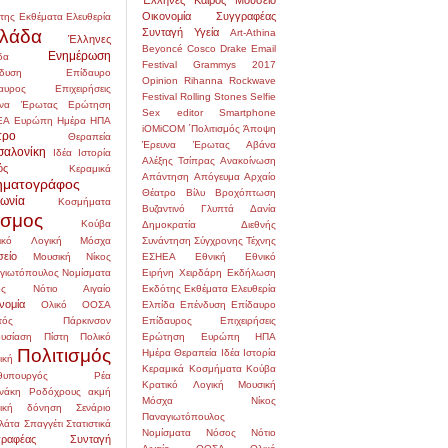
Οικονομία
Συγγραφέας
της
Εκθέματα
Ελευθερία
λάδα
Συνταγή
Υγεία
Art-Athina
Έλληνες
Beyoncé
Cosco
Drake
Email
Ενημέρωση
δα
Festival
Grammys 2017
δυση
Επίδαυρο
Opinion
Rihanna
Rockwave
αυρος
Επιχειρήσεις
Festival
Rolling Stones
Selfie
να
Έρωτας
Ερώτηση
Sex editor
Smartphone
ΕΑ
Ευρώπη
Ημέρα
ΗΠΑ
iOMiCOM
΄Πολιτισμός
Άποψη
τρο
Θεραπεία
Έρευνα
Έρωτας
Αβάνα
σαλονίκη
Ιδέα
Ιστορία
Αλέξης Τσίπρας
Ανακοίνωση
ός
Κεραμικά
Απάντηση
Απόγευμα
Αρχαίο
ηματογράφος
Θέατρο
Βίλυ
Βροχόπτωση
νωνία
Κοσμήματα
Βυζαντινό
Γλυπτά
Δανία
σμος
Κούβα
Δημοκρατία
Διεθνής
ικό
Λογική
Μόσχα
Συνάντηση Σύγχρονης Τέχνης
είο
Μουσική
Νίκος
ΕΣΗΕΑ
Εθνική
Εθνικό
γιωτόπουλος
Νομίσματα
Ειρήνη Χειρδάρη
Εκδήλωση
ς
Νότιο Αιγαίο
Εκδότης
Εκθέματα
Ελευθερία
νομία
Ολικό
ΟΟΣΑ
Ελπίδα
Επένδυση
Επίδαυρο
τός
Πάρκινσον
Επίδαυρος
Επιχειρήσεις
υσίαση
Πίστη
Πολικό
Ερώτηση
Ευρώπη
ΗΠΑ
Πολιτισμός
Ημέρα
Θεραπεία
Ιδέα
Ιστορία
ική
Κεραμικά
Κοσμήματα
Κούβα
υπουργός
Ρέα
Κρατικό
Λογική
Μουσική
νάκη
Ροδόχρους ακμή
Μόσχα
Νίκος
μική δόνηση
Σενάριο
Παναγιωτόπουλος
λάτα
Σπαγγέτι
Στατιστικά
Νομίσματα
Νόσος
Νότιο
ραφέας
Συνταγή