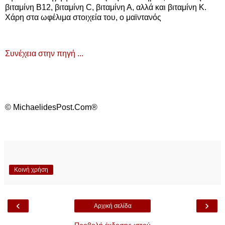
βιταμίνη Β12, βιταμίνη C, βιταμίνη Α, αλλά και βιταμίνη Κ.
Χάρη στα ωφέλιμα στοιχεία του, ο μαϊντανός
Συνέχεια στην πηγή ...
© MichaelidesPost.Com®
Κοινή χρήση
‹
›
Αρχική σελίδα
Προβολή έκδοσης ιστού