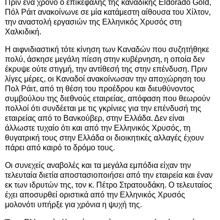
Πριν ένα χρόνο ο επικεφαλής της καναδικής Εldoradο Gold,
Πόλ Ράιτ ανακοίνωνε σε μία κατάμεστη αίθουσα του Χίλτον,
την αναστολή εργασιών της Ελληνικός Χρυσός στη
Χαλκιδική.
Η αιφνιδιαστική τότε κίνηση των Καναδών που συζητήθηκε
πολύ, άσκησε μεγάλη πίεση στην κυβέρνηση, η οποία δεν
έκρυψε ούτε στιγμή, την αντίθεσή της στην επένδυση. Πριν
λίγες μέρες, οι Καναδοί ανακοίνωσαν την αποχώρηση του
Πολ Ράιτ, από τη θέση του προέδρου και διευθύνοντος
συμβούλου της διεθνούς εταιρείας, απόφαση που θεωρούν
πολλοί ότι συνδέεται με τις γκρίνιες για την επένδυσή της
εταιρείας από το Βανκούβερ, στην Ελλάδα. Δεν είναι
άλλωστε τυχαίο ότι και από την Ελληνικός Χρυσός, τη
θυγατρική τους στην Ελλάδα οι διοικητικές αλλαγές έχουν
πάρει από καιρό το δρόμο τους.
Οι συνεχείς αναβολές και τα μεγάλα εμπόδια είχαν την
τελευταία διετία αποστασιοποιήσει από την εταιρεία και έναν
εκ των ιδρυτών της, τον κ. Πέτρο Στρατουδάκη. Ο τελευταίος
έχει αποσυρθεί οριστικά από την Ελληνικός Χρυσός
μολονότι υπήρξε για χρόνια η ψυχή της.