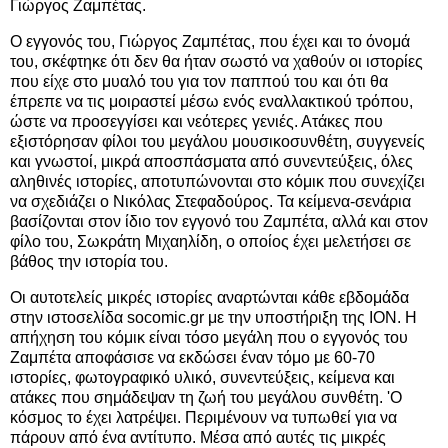
Γιώργος Ζαμπέτας.
Ο εγγονός του, Γιώργος Ζαμπέτας, που έχει και το όνομά
του, σκέφτηκε ότι δεν θα ήταν σωστό να χαθούν οι ιστορίες
που είχε στο μυαλό του για τον παππού του και ότι θα
έπρεπε να τις μοιραστεί μέσω ενός εναλλακτικού τρόπου,
ώστε να προσεγγίσει και νεότερες γενιές. Ατάκες που
εξιστόρησαν φίλοι του μεγάλου μουσικοσυνθέτη, συγγενείς
και γνωστοί, μικρά αποσπάσματα από συνεντεύξεις, όλες
αληθινές ιστορίες, αποτυπώνονται στο κόμικ που συνεχίζει
να σχεδιάζει ο Νικόλας Στεφαδούρος. Τα κείμενα-σενάρια
βασίζονται στον ίδιο τον εγγονό του Ζαμπέτα, αλλά και στον
φίλο του, Σωκράτη Μιχαηλίδη, ο οποίος έχει μελετήσει σε
βάθος την ιστορία του.
Οι αυτοτελείς μικρές ιστορίες αναρτώνται κάθε εβδομάδα
στην ιστοσελίδα socomic.gr με την υποστήριξη της ΙΟΝ. Η
απήχηση του κόμικ είναι τόσο μεγάλη που ο εγγονός του
Ζαμπέτα αποφάσισε να εκδώσει έναν τόμο με 60-70
ιστορίες, φωτογραφικό υλικό, συνεντεύξεις, κείμενα και
ατάκες που σημάδεψαν τη ζωή του μεγάλου συνθέτη. 'Ο
κόσμος το έχει λατρέψει. Περιμένουν να τυπωθεί για να
πάρουν από ένα αντίτυπο. Μέσα από αυτές τις μικρές