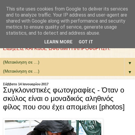
This site uses cookies from Google to deliver its services
: COLLaZ NeWS aND
and to analyze traffic. Your IP address and user-agent are
shared with Google along with performance and security
MoRE
metrics to ensure quality of service, generate usage
statistics, and to detect and address abuse.
ΘέΛΟΥΜΕ ΝΑ ΕίΜΑΣΤΕ ΧΡήΣΙΜΟΙ. ΕΠΙΛέΓΟΥΜΕ
LEARN MORE
GOT IT
ΕΙΔήΣΕΙΣ ΚΑι ΚάΘΕ ΩΦέΛΙΜΗ ΠΛΗΡΟΦόΡΗΣΗ.
▼
▼
Σάββατο 14 Ιανουαρίου 2017
Συγκλονιστικές φωτογραφίες - Όταν ο
σκύλος είναι ο μοναδικός αληθινός
φίλος που σου έχει απομείνει [photos]