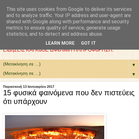
This site uses cookies from Google to deliver its services
: COLLaZ NeWS aND
and to analyze traffic. Your IP address and user-agent are
shared with Google along with performance and security
MoRE
metrics to ensure quality of service, generate usage
statistics, and to detect and address abuse.
ΘέΛΟΥΜΕ ΝΑ ΕίΜΑΣΤΕ ΧΡήΣΙΜΟΙ. ΕΠΙΛέΓΟΥΜΕ
LEARN MORE
GOT IT
ΕΙΔήΣΕΙΣ ΚΑι ΚάΘΕ ΩΦέΛΙΜΗ ΠΛΗΡΟΦόΡΗΣΗ.
▼
▼
Παρασκευή 13 Ιανουαρίου 2017
15 φυσικά φαινόμενα που δεν πιστεύεις
ότι υπάρχουν