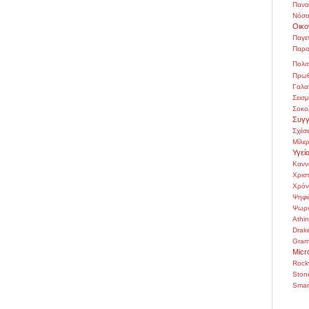
Πανα
Νόσο
Οικο
Παγε
Παρο
Πολιτ
Πρωθ
Γαλα
Σεισ
Σοκο
Συγγ
Σχέσε
Μίλε
Υγεί
Κανν
Χρι
Χρόν
Ψηφι
Ψωρι
Athi
Drak
Gra
Micr
Rock
Ston
Smar