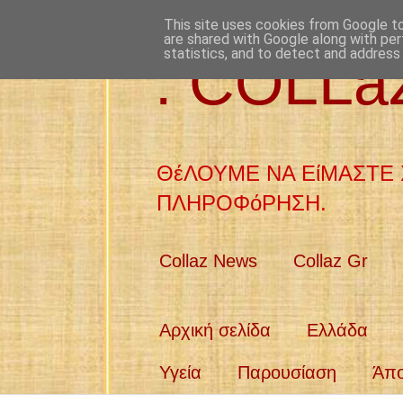
This site uses cookies from Google to 
are shared with Google along with per
statistics, and to detect and address
: COLL
ΘέΛΟΥΜΕ ΝΑ ΕίΜΑΣΤΕ 
ΠΛΗΡΟΦόΡΗΣΗ.
Collaz News
Collaz Gr
Αρχική σελίδα
Ελλάδα
Υγεία
Παρουσίαση
Άπ