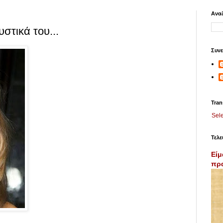
Αναζ
υστικά του...
Συνε
Tran
Sel
Τελε
Είμ
πρα