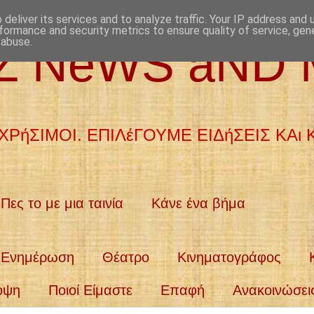
deliver its services and to analyze traffic. Your IP address and
formance and security metrics to ensure quality of service, ge
 abuse.
aZ NeWS aND
ΧΡήΣΙΜΟΙ. ΕΠΙΛέΓΟΥΜΕ ΕΙΔήΣΕΙΣ ΚΑι
Πες το με μια ταινία
Κάνε ένα βήμα
Ενημέρωση
Θέατρο
Κινηματογράφος
οψη
Ποιοί Είμαστε
Επαφή
Ανακοινώσει