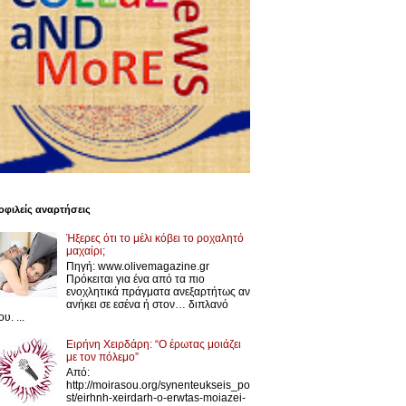
φιλείς αναρτήσεις
Ήξερες ότι το μέλι κόβει το ροχαλητό
μαχαίρι;
Πηγή: www.olivemagazine.gr
Πρόκειται για ένα από τα πιο
ενοχλητικά πράγματα ανεξαρτήτως αν
ανήκει σε εσένα ή στον… διπλανό
υ. ...
Ειρήνη Χειρδάρη: “Ο έρωτας μοιάζει
με τον πόλεμο”
Από:
http://moirasou.org/synenteukseis_po
st/eirhnh-xeirdarh-o-erwtas-moiazei-