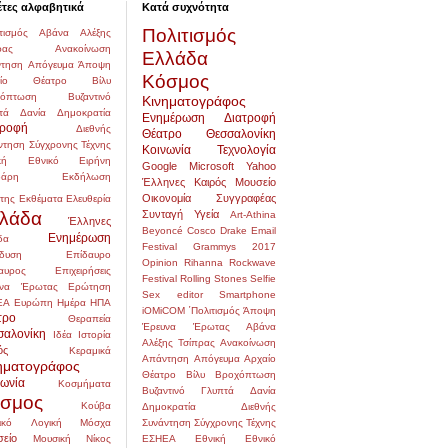
έτες αλφαβητικά
Κατά συχνότητα
Πολιτισμός
τισμός
Αβάνα
Αλέξης
ρας
Ανακοίνωση
Ελλάδα
τηση
Απόγευμα
Άποψη
Κόσμος
αίο Θέατρο
Βίλυ
χόπτωση
Βυζαντινό
Κινηματογράφος
τά
Δανία
Δημοκρατία
Ενημέρωση
Διατροφή
τροφή
Διεθνής
Θέατρο
Θεσσαλονίκη
ντηση Σύγχρονης Τέχνης
Κοινωνία
Τεχνολογία
κή
Εθνικό
Ειρήνη
Google
Microsoft
Yahoo
δάρη
Εκδήλωση
Έλληνες
Καιρός
Μουσείο
Οικονομία
Συγγραφέας
της
Εκθέματα
Ελευθερία
λάδα
Συνταγή
Υγεία
Art-Athina
Έλληνες
Beyoncé
Cosco
Drake
Email
Ενημέρωση
δα
Festival
Grammys 2017
δυση
Επίδαυρο
Opinion
Rihanna
Rockwave
αυρος
Επιχειρήσεις
Festival
Rolling Stones
Selfie
να
Έρωτας
Ερώτηση
Sex editor
Smartphone
ΕΑ
Ευρώπη
Ημέρα
ΗΠΑ
iOMiCOM
΄Πολιτισμός
Άποψη
τρο
Θεραπεία
Έρευνα
Έρωτας
Αβάνα
σαλονίκη
Ιδέα
Ιστορία
Αλέξης Τσίπρας
Ανακοίνωση
ός
Κεραμικά
Απάντηση
Απόγευμα
Αρχαίο
ηματογράφος
Θέατρο
Βίλυ
Βροχόπτωση
νωνία
Κοσμήματα
Βυζαντινό
Γλυπτά
Δανία
σμος
Κούβα
Δημοκρατία
Διεθνής
ικό
Λογική
Μόσχα
Συνάντηση Σύγχρονης Τέχνης
είο
Μουσική
Νίκος
ΕΣΗΕΑ
Εθνική
Εθνικό