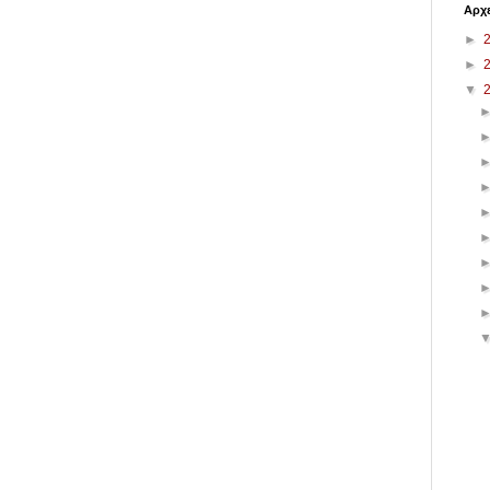
Αρχε
►
►
▼