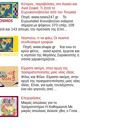
Κύπρος, παραβιάσεις στο Αιγαίο και
Αγιά Σοφιά: Τι ζητά το
Ευρωκοινοβούλιο από την Τουρκία
Πηγή: www.news247.gr Το
Ευρωπαϊκό Κοινοβούλιο ενέκρινε
σήμερα με ψήφους 370 υπέρ, 109
ατά και 143 αποχές την πρόταση της Επιτ...
Νηστεύω, τι να φάω; Οι σωστοί
συνδυασμοί τροφών
Πηγή: www.shape.gr Και ενώ το
κρύο φέτος… καλά κρατεί, έρχεται και
η νηστεία της Μεγάλης Σαρακοστής η
οποία χαρακτηρίζεται...
Είμαστε ακόμη, στην αρχή της
πραγματοποίησης μιας νέας ιδέας.
Φίλες και Φίλοι. Είμαστε ακόμη, στην
αρχή της πραγματοποίησης μιας νέας
ιδέας. Είναι, για εμάς τουλάχιστον,
ένα νέο γεγονός από ...
Επιχειρήσεις
Μικρές απώλειες για το
Χρηματιστήριο Η Καθημερινή Με
μικρές απώλειες έκλεισε χθες ο Γενικ...