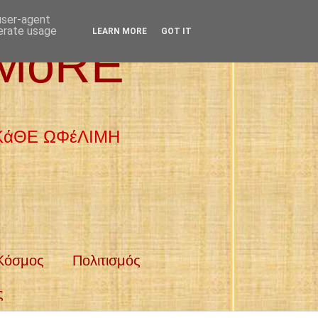
 user-agent
nerate usage
LEARN MORE
GOT IT
 MoRE
 ΚάΘΕ ΩΦέΛΙΜΗ
Κόσμος
Πολιτισμός
ς