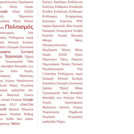
γιωτόπουλος
Νομίσματα
Ειρήνη Χειρδάρη
Εκδήλωση
ς
Νότιο Αιγαίο
Εκδότης
Εκθέματα
Ελευθερία
νομία
Ολικό
ΟΟΣΑ
Ελπίδα
Επένδυση
Επίδαυρο
τός
Πάρκινσον
Επίδαυρος
Επιχειρήσεις
υσίαση
Πίστη
Πολικό
Ερώτηση
Ευρώπη
ΗΠΑ
Πολιτισμός
Ημέρα
Θεραπεία
Ιδέα
Ιστορία
ική
Κεραμικά
Κοσμήματα
Κούβα
υπουργός
Ρέα
Κρατικό
Λογική
Μουσική
νάκη
Ροδόχρους ακμή
Μόσχα
Νίκος
μική δόνηση
Σενάριο
Παναγιωτόπουλος
λάτα
Σπαγγέτι
Στατιστικά
Νομίσματα
Νόσος
Νότιο
ραφέας
Συνταγή
Αιγαίο
ΟΟΣΑ
Ολικό
Τεχνολογία
ις
Τζόρτζ
Πάρκινσον
Πίστη
Παγετός
ρ
Τρομοκρατία
Τσίλι
Παρουσίαση
Πολικό
Πολιτική
α
Φεστιβάλ
Φεστιβάλ των
Πρωθυπουργός
Ρέα
ών
Χιόνι
Χορός
Γαλανάκη
Ροδόχρους ακμή
στόφορος Μηλιώνης
Σεισμική δόνηση
Σενάριο
ος
Χώρος
Ψαρόσουπα
Σοκολάτα
Σπαγγέτι
Στατιστικά
δωτά
Ψύχος
Ψωρίαση
Σχέσεις
Τζόρτζ Μίλερ
ασική αρθρίτιδα
Art-
Τρομοκρατία
Τσίλι
Φεστιβάλ
na
Beyoncé
Cosco
Φεστιβάλ των Καννών
Χιόνι
Google
e
Email
Festival
Χορός
Χριστόφορος
mmys 2017
iOMiCOM
Μηλιώνης
Χρόνος
Χώρος
osoft
Opinion
Rihanna
Ψαρόσουπα
Ψηφιδωτά
wave Festival
Rolling
Ψωρίαση
Ψωριασική
es
Selfie
Sex editor
αρθρίτιδα
Ψύχος
Yahoo
tphone