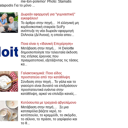
me-ton-polemo/ Photo: Stamatis
atapodis Για το μόνο ...
Δωρεάν εφαρμογή για "γυμναστική"
εγκεφάλου!
Το άρθρο στην πηγή... Η ελληνική μη
κερδοσκοπική εταιρεία SciFy
ανέπτυξε τη νέα δωρεάν εφαρμογή
DiAnoia (Δι'Ανοια), η οποία απευ...
Ποια είναι η «Ιδανική Επιχείρηση»
Μετάβαση στην πηγή... Η Deloitte
δημοσιοποίησε την τελευταία έκδοση
της ετήσιας έρευνας που
πραγματοποιεί, εξετάζοντας τις τάσεις
κα...
Γαλακτοκομικά: Ποιο είδος
προστατεύει από την κατάθλιψη
Σύνδεση στην πηγή... Το γάλα και το
γιαούρτι είναι δυνατό να επιδράσουν
προστατευτικά ενάντια στην
κατάθλιψη, αρκεί να επιλέξει κανείς...
Κοτόσουπα με τραχανά αβγολέμονο
Μετάβαση στην πηγή.... Σε μια
κατσαρόλα βάζετε νερό, το
κοτόπουλο, το κρεμμύδι, το σκόρδο,
το σέλινο, το πράσο, το γαρίφαλο και
το θ...