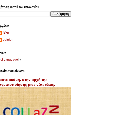
ήτηση αυτού του ιστολογίου
ργάτες
Βίλυ
opinion
slate
ect Language
▼
υταία Ανακοίνωση
αστε ακόμη, στην αρχή της
γματοποίησης μιας νέας ιδέας.