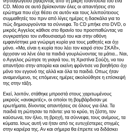
νηπιαγωγείου βγάζοντας από τη μικρή τσαντούλα του ένα
CD. Μέσα σε αυτό βρίσκονταν όλες οι απαντήσεις στο
ερώτημα που είχε θέσει σε αυτόν και τους λιλιπούτειους
συμμαθητές του πριν από λίγες ημέρες η δασκάλα για το
πώς δημιουργούνται τα σύννεφα. Το CD μπήκε στο DVD, ο
μικρός Αγγελος κάθισε στο θρανίο του προσπαθώντας να
συγκρατήσει τον ενθουσιασμό του και στην οθόνη
εμφανίστηκε μια γνώριμη κυρία για τους μαθητές και όχι
μόνο. «Μα, είναι η κυρία που λέει τον καιρό στον ΣΚΑΪ!»,
άρχισαν να λένε όλα τα παιδιά γουρλώνοντας τα μάτια... Ναι,
ο Αγγελος ρώτησε τη γιαγιά του, τη Χριστίνα Σούζη, να του
απαντήσει στην απορία και εκείνη φρόντισε να βοηθήσει όχι
μόνο τον εγγονό της αλλά και όλα τα παιδιά. Οπως ήταν
αναμενόμενο, τις επόμενες ημέρες ακολούθησε η επίσκεψή
της στην τάξη.
Εκεί, λοιπόν, στάθηκε μπροστά στους χαριτωμένους
μικρούς «ανακριτές», οι οποίοι τη βομβάρδισαν με
ερωτήματα, δίνοντας απαντήσεις σε όλους για όλα. Τα
παιδιά τη ρώτησαν τα πάντα: για το κρύο, τη ζέστη, τον
καύσωνα, τον ήλιο, τη βροχή, τα σύννεφα, τους ανέμους, τα
κύματα. Ισως αυτή να ήταν από τις ευτυχέστερες στιγμές
στην καριέρα της. Αν και σήμερα θα έπρεπε να διδάσκει