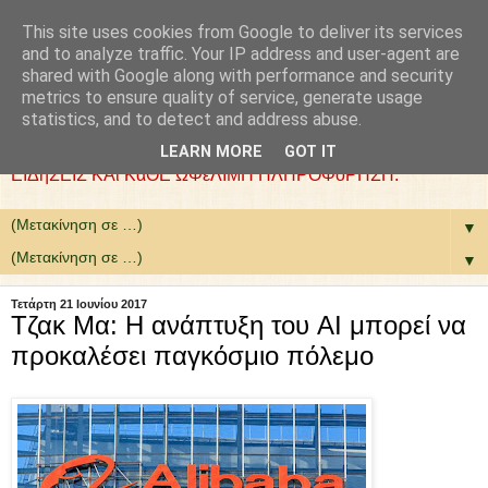
This site uses cookies from Google to deliver its services
: COLLaZ NeWS aND
and to analyze traffic. Your IP address and user-agent are
shared with Google along with performance and security
MoRE
metrics to ensure quality of service, generate usage
statistics, and to detect and address abuse.
ΘέΛΟΥΜΕ ΝΑ ΕίΜΑΣΤΕ ΧΡήΣΙΜΟΙ. ΕΠΙΛέΓΟΥΜΕ
LEARN MORE
GOT IT
ΕΙΔήΣΕΙΣ ΚΑι ΚάΘΕ ΩΦέΛΙΜΗ ΠΛΗΡΟΦόΡΗΣΗ.
▼
▼
Τετάρτη 21 Ιουνίου 2017
Τζακ Μα: Η ανάπτυξη του AI μπορεί να
προκαλέσει παγκόσμιο πόλεμο