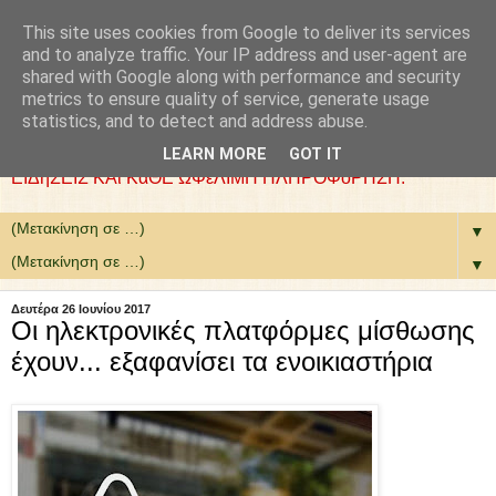
This site uses cookies from Google to deliver its services
: COLLaZ NeWS aND
and to analyze traffic. Your IP address and user-agent are
shared with Google along with performance and security
MoRE
metrics to ensure quality of service, generate usage
statistics, and to detect and address abuse.
ΘέΛΟΥΜΕ ΝΑ ΕίΜΑΣΤΕ ΧΡήΣΙΜΟΙ. ΕΠΙΛέΓΟΥΜΕ
LEARN MORE
GOT IT
ΕΙΔήΣΕΙΣ ΚΑι ΚάΘΕ ΩΦέΛΙΜΗ ΠΛΗΡΟΦόΡΗΣΗ.
▼
▼
Δευτέρα 26 Ιουνίου 2017
Οι ηλεκτρονικές πλατφόρμες μίσθωσης
έχουν... εξαφανίσει τα ενοικιαστήρια