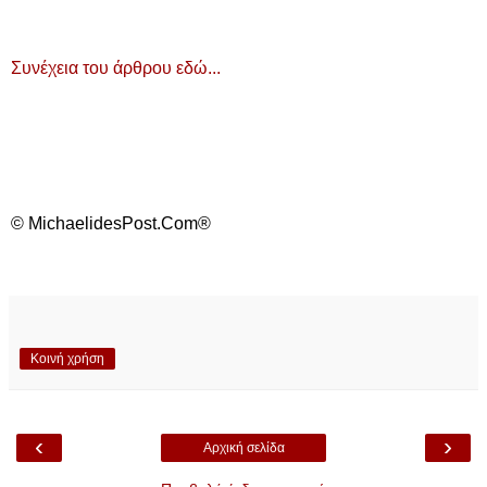
Συνέχεια του άρθρου εδώ...
© MichaelidesPost.Com®
Κοινή χρήση
‹
›
Αρχική σελίδα