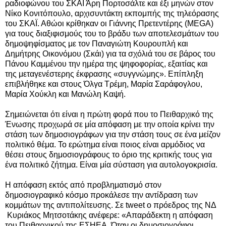
ραδιοφώνου του ΣΚΑΪ Άρη Πορτοσάλτε και έξι μηνών στον
Νίκο Κονιτόπουλο, αρχισυντάκτη εκπομπής της τηλεόρασης
του ΣΚΑΪ. Αθώοι κρίθηκαν οι Γιάννης Πρετεντέρης (MEGA)
για τους διαξιφισμούς του το βράδυ των αποτελεσμάτων του
δημοψηφίσματος με τον Παναγιώτη Κουρουπλή και
Δημήτρης Οικονόμου (Σκάι) για τα σχόλιά του σε βάρος του
Πάνου Καμμένου την ημέρα της ψηφοφορίας, εξαιτίας και
της μεταγενέστερης έκφρασης «συγγνώμης». Επίπληξη
επιβλήθηκε και στους Όλγα Τρέμη, Μαρία Σαράφογλου,
Μαρία Χούκλη και Μανώλη Καψή.
Σημειώνεται ότι είναι η πρώτη φορά που το Πειθαρχικό της
Ένωσης προχωρά σε μία απόφαση με την οποία κρίνει την
στάση των δημοσιογράφων για την στάση τους σε ένα μείζον
πολιτικό θέμα. Το ερώτημα είναι ποιος είναι αρμόδιος να
θέσει στους δημοσιογράφους το όριο της κριτικής τους για
ένα πολιτικό ζήτημα. Είναι μία σύσταση για αυτολογοκρισία.
Η απόφαση εκτός από προβληματισμό στον
δημοσιογραφικό κόσμο προκάλεσε την αντίδραση των
κομμάτων της αντιπολίτευσης. Σε tweet ο πρόεδρος της ΝΔ
Κυριάκος Μητσοτάκης ανέφερε: «Απαράδεκτη η απόφαση
του Πειθαρχικού της ΕΣΗΕΑ. Όταν οι δημοσιογράφοι