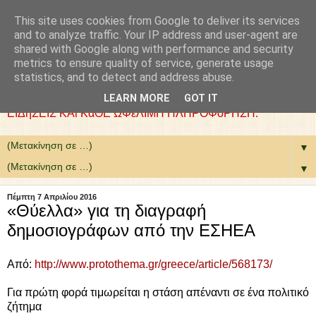
This site uses cookies from Google to deliver its services
: COLLaZ NeWS aND
and to analyze traffic. Your IP address and user-agent are
shared with Google along with performance and security
MoRE
metrics to ensure quality of service, generate usage
statistics, and to detect and address abuse.
ΘέΛΟΥΜΕ ΝΑ ΕίΜΑΣΤΕ ΧΡήΣΙΜΟΙ. ΕΠΙΛέΓΟΥΜΕ
LEARN MORE
GOT IT
ΕΙΔήΣΕΙΣ ΚΑι ΚάΘΕ ΩΦέΛΙΜΗ ΠΛΗΡΟΦόΡΗΣΗ.
▼
▼
Πέμπτη 7 Απριλίου 2016
«Θύελλα» για τη διαγραφή
δημοσιογράφων από την ΕΣΗΕΑ
Από:
http://www.protothema.gr/greece/article/568173/
Για πρώτη φορά τιμωρείται η στάση απέναντι σε ένα πολιτικό
ζήτημα