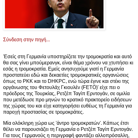
Σύνδεση στην πηγή...
'Εσείς στη Γερμανία υποστηρίζετε την τρομοκρατία και αυτό
θα σας γίνει μπούμερανγκ, είναι θέμα χρόνου να χτυπήσει κι
εσάς η τρομοκρατία. Εμείς ανησυχούμε γιατί η Γερμανία
προστατεύει εδώ και δεκαετίες τρομοκρατικές οργανώσεις
όπως το PKK και το DHKPC, ενώ τώρα έγινε και στέκι της
οργάνωσης του Φετουλάχ Γκιουλέν (FETÖ)' είχε πει ο
πρόεδρος της Τουρκίας, Ρετζέπ Ταγίπ Ερντογάν, σε ομιλία
που μετέδωσε προ μηνών το κρατικό πρακτορείο ειδήσεων
της χώρας του και είχε κατηγορήσει ευθέως τη Γερμανία για
παροχή προστασίας σε τρομοκράτες.
Μία ολόκληρη χώρα ως 'άντρο τρομοκρατών'. Κάπως έτσι
θέλει να παρουσιάζει τη Γερμανία ο Ρετζέπ Ταγίπ Ερντογάν.
Για τους Γερμανούς η περιγραφή φαντάζει αλλοπρόσαλλη,