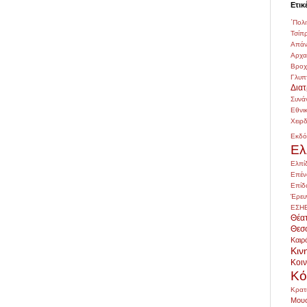
Ετικ
΄Πολι
Τσίπ
Απάν
Αρχ
Βρο
Γλυπ
Δια
Συνά
Εθνι
Χειρ
Εκδό
Ελ
Ελπί
Επέν
Επίδ
Έρευ
ΕΣΗ
Θέα
Θεσ
Καιρ
Κιν
Κοι
Κό
Κρατ
Μουσ