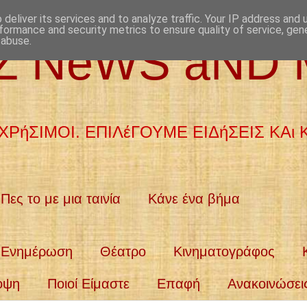
deliver its services and to analyze traffic. Your IP address and
formance and security metrics to ensure quality of service, ge
 abuse.
aZ NeWS aND
ΧΡήΣΙΜΟΙ. ΕΠΙΛέΓΟΥΜΕ ΕΙΔήΣΕΙΣ ΚΑι
Πες το με μια ταινία
Κάνε ένα βήμα
Ενημέρωση
Θέατρο
Κινηματογράφος
οψη
Ποιοί Είμαστε
Επαφή
Ανακοινώσει