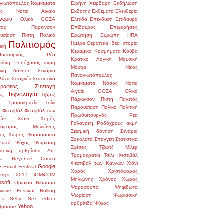
γιωτόπουλος
Νομίσματα
Ειρήνη Χειρδάρη
Εκδήλωση
ς
Νότιο Αιγαίο
Εκδότης
Εκθέματα
Ελευθερία
νομία
Ολικό
ΟΟΣΑ
Ελπίδα
Επένδυση
Επίδαυρο
τός
Πάρκινσον
Επίδαυρος
Επιχειρήσεις
υσίαση
Πίστη
Πολικό
Ερώτηση
Ευρώπη
ΗΠΑ
Πολιτισμός
Ημέρα
Θεραπεία
Ιδέα
Ιστορία
ική
Κεραμικά
Κοσμήματα
Κούβα
υπουργός
Ρέα
Κρατικό
Λογική
Μουσική
νάκη
Ροδόχρους ακμή
Μόσχα
Νίκος
μική δόνηση
Σενάριο
Παναγιωτόπουλος
λάτα
Σπαγγέτι
Στατιστικά
Νομίσματα
Νόσος
Νότιο
ραφέας
Συνταγή
Αιγαίο
ΟΟΣΑ
Ολικό
Τεχνολογία
ις
Τζόρτζ
Πάρκινσον
Πίστη
Παγετός
ρ
Τρομοκρατία
Τσίλι
Παρουσίαση
Πολικό
Πολιτική
α
Φεστιβάλ
Φεστιβάλ των
Πρωθυπουργός
Ρέα
ών
Χιόνι
Χορός
Γαλανάκη
Ροδόχρους ακμή
στόφορος Μηλιώνης
Σεισμική δόνηση
Σενάριο
ος
Χώρος
Ψαρόσουπα
Σοκολάτα
Σπαγγέτι
Στατιστικά
δωτά
Ψύχος
Ψωρίαση
Σχέσεις
Τζόρτζ Μίλερ
ασική αρθρίτιδα
Art-
Τρομοκρατία
Τσίλι
Φεστιβάλ
na
Beyoncé
Cosco
Φεστιβάλ των Καννών
Χιόνι
Google
e
Email
Festival
Χορός
Χριστόφορος
mmys 2017
iOMiCOM
Μηλιώνης
Χρόνος
Χώρος
osoft
Opinion
Rihanna
Ψαρόσουπα
Ψηφιδωτά
wave Festival
Rolling
Ψωρίαση
Ψωριασική
es
Selfie
Sex editor
αρθρίτιδα
Ψύχος
Yahoo
tphone