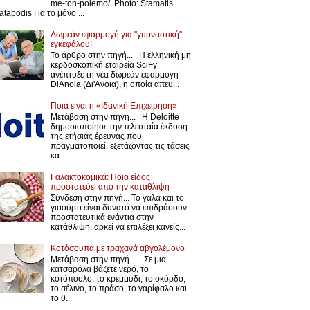
me-ton-polemo/ Photo: Stamatis
atapodis Για το μόνο ...
Δωρεάν εφαρμογή για "γυμναστική"
εγκεφάλου!
Το άρθρο στην πηγή... Η ελληνική μη
κερδοσκοπική εταιρεία SciFy
ανέπτυξε τη νέα δωρεάν εφαρμογή
DiAnoia (Δι'Ανοια), η οποία απευ...
Ποια είναι η «Ιδανική Επιχείρηση»
Μετάβαση στην πηγή... Η Deloitte
δημοσιοποίησε την τελευταία έκδοση
της ετήσιας έρευνας που
πραγματοποιεί, εξετάζοντας τις τάσεις
κα...
Γαλακτοκομικά: Ποιο είδος
προστατεύει από την κατάθλιψη
Σύνδεση στην πηγή... Το γάλα και το
γιαούρτι είναι δυνατό να επιδράσουν
προστατευτικά ενάντια στην
κατάθλιψη, αρκεί να επιλέξει κανείς...
Κοτόσουπα με τραχανά αβγολέμονο
Μετάβαση στην πηγή.... Σε μια
κατσαρόλα βάζετε νερό, το
κοτόπουλο, το κρεμμύδι, το σκόρδο,
το σέλινο, το πράσο, το γαρίφαλο και
το θ...