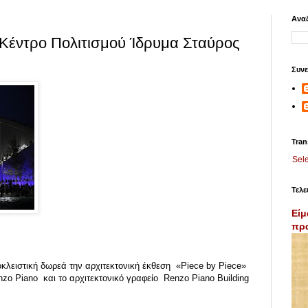
Αναζ
 Κέντρο Πολιτισμού Ίδρυμα Σταύρος
Συνε
Tran
Sel
Τελε
Είμ
πρα
οκλειστική δωρεά την αρχιτεκτονική έκθεση «Piece by Piece»
zo Piano και το αρχιτεκτονικό γραφείο Renzo Piano Building