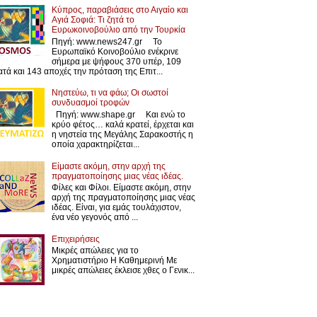
Κύπρος, παραβιάσεις στο Αιγαίο και
Αγιά Σοφιά: Τι ζητά το
Ευρωκοινοβούλιο από την Τουρκία
Πηγή: www.news247.gr Το
Ευρωπαϊκό Κοινοβούλιο ενέκρινε
σήμερα με ψήφους 370 υπέρ, 109
ατά και 143 αποχές την πρόταση της Επιτ...
Νηστεύω, τι να φάω; Οι σωστοί
συνδυασμοί τροφών
Πηγή: www.shape.gr Και ενώ το
κρύο φέτος… καλά κρατεί, έρχεται και
η νηστεία της Μεγάλης Σαρακοστής η
οποία χαρακτηρίζεται...
Είμαστε ακόμη, στην αρχή της
πραγματοποίησης μιας νέας ιδέας.
Φίλες και Φίλοι. Είμαστε ακόμη, στην
αρχή της πραγματοποίησης μιας νέας
ιδέας. Είναι, για εμάς τουλάχιστον,
ένα νέο γεγονός από ...
Επιχειρήσεις
Μικρές απώλειες για το
Χρηματιστήριο Η Καθημερινή Με
μικρές απώλειες έκλεισε χθες ο Γενικ...