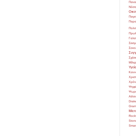
Πανα
Νόσο
Οικο
Παγε
Παρο
Πολιτ
Πρωθ
Γαλα
Σεισ
Σοκο
Συγγ
Σχέσε
Μίλε
Υγεί
Κανν
Χρι
Χρόν
Ψηφι
Ψωρι
Athi
Drak
Gra
Micr
Rock
Ston
Smar