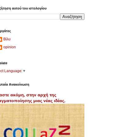
ήτηση αυτού του ιστολογίου
ργάτες
Βίλυ
opinion
slate
ect Language
▼
υταία Ανακοίνωση
αστε ακόμη, στην αρχή της
γματοποίησης μιας νέας ιδέας.