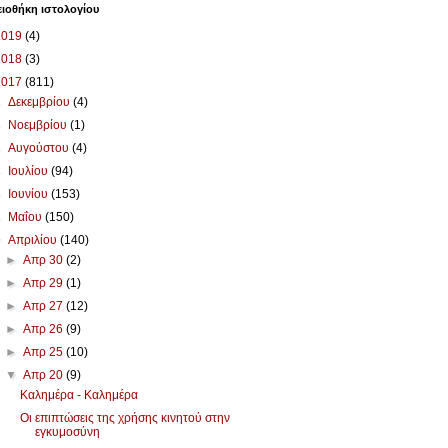
ιοθήκη ιστολογίου
2019
(4)
2018
(3)
2017
(811)
►
Δεκεμβρίου
(4)
►
Νοεμβρίου
(1)
►
Αυγούστου
(4)
►
Ιουλίου
(94)
►
Ιουνίου
(153)
►
Μαΐου
(150)
▼
Απριλίου
(140)
►
Απρ 30
(2)
►
Απρ 29
(1)
►
Απρ 27
(12)
►
Απρ 26
(9)
►
Απρ 25
(10)
▼
Απρ 20
(9)
Καλημέρα - Καλημέρα
Οι επιπτώσεις της χρήσης κινητού στην
εγκυμοσύνη