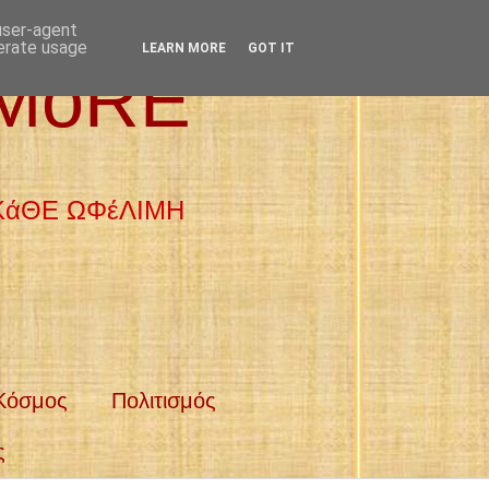
 user-agent
nerate usage
LEARN MORE
GOT IT
 MoRE
 ΚάΘΕ ΩΦέΛΙΜΗ
Κόσμος
Πολιτισμός
ς