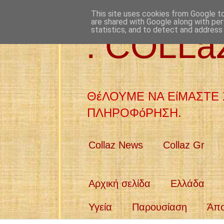
This site uses cookies from Google to 
are shared with Google along with per
statistics, and to detect and address
: COLL
ΘέΛΟΥΜΕ ΝΑ ΕίΜΑΣΤΕ 
ΠΛΗΡΟΦόΡΗΣΗ.
Collaz News
Collaz Gr
Αρχική σελίδα
Ελλάδα
Υγεία
Παρουσίαση
Άπ