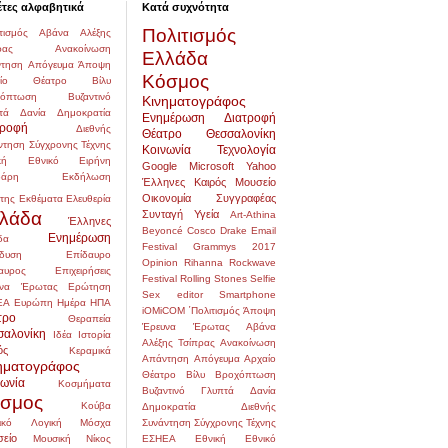
έτες αλφαβητικά
Κατά συχνότητα
Πολιτισμός
τισμός
Αβάνα
Αλέξης
ρας
Ανακοίνωση
Ελλάδα
τηση
Απόγευμα
Άποψη
Κόσμος
αίο Θέατρο
Βίλυ
χόπτωση
Βυζαντινό
Κινηματογράφος
τά
Δανία
Δημοκρατία
Ενημέρωση
Διατροφή
τροφή
Διεθνής
Θέατρο
Θεσσαλονίκη
ντηση Σύγχρονης Τέχνης
Κοινωνία
Τεχνολογία
κή
Εθνικό
Ειρήνη
Google
Microsoft
Yahoo
δάρη
Εκδήλωση
Έλληνες
Καιρός
Μουσείο
Οικονομία
Συγγραφέας
της
Εκθέματα
Ελευθερία
λάδα
Συνταγή
Υγεία
Art-Athina
Έλληνες
Beyoncé
Cosco
Drake
Email
Ενημέρωση
δα
Festival
Grammys 2017
δυση
Επίδαυρο
Opinion
Rihanna
Rockwave
αυρος
Επιχειρήσεις
Festival
Rolling Stones
Selfie
να
Έρωτας
Ερώτηση
Sex editor
Smartphone
ΕΑ
Ευρώπη
Ημέρα
ΗΠΑ
iOMiCOM
΄Πολιτισμός
Άποψη
τρο
Θεραπεία
Έρευνα
Έρωτας
Αβάνα
σαλονίκη
Ιδέα
Ιστορία
Αλέξης Τσίπρας
Ανακοίνωση
ός
Κεραμικά
Απάντηση
Απόγευμα
Αρχαίο
ηματογράφος
Θέατρο
Βίλυ
Βροχόπτωση
νωνία
Κοσμήματα
Βυζαντινό
Γλυπτά
Δανία
σμος
Κούβα
Δημοκρατία
Διεθνής
ικό
Λογική
Μόσχα
Συνάντηση Σύγχρονης Τέχνης
είο
Μουσική
Νίκος
ΕΣΗΕΑ
Εθνική
Εθνικό