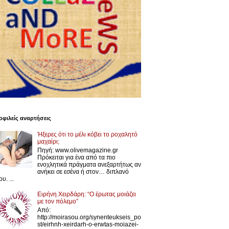
φιλείς αναρτήσεις
Ήξερες ότι το μέλι κόβει το ροχαλητό
μαχαίρι;
Πηγή: www.olivemagazine.gr
Πρόκειται για ένα από τα πιο
ενοχλητικά πράγματα ανεξαρτήτως αν
ανήκει σε εσένα ή στον… διπλανό
υ. ...
Ειρήνη Χειρδάρη: “Ο έρωτας μοιάζει
με τον πόλεμο”
Από:
http://moirasou.org/synenteukseis_po
st/eirhnh-xeirdarh-o-erwtas-moiazei-