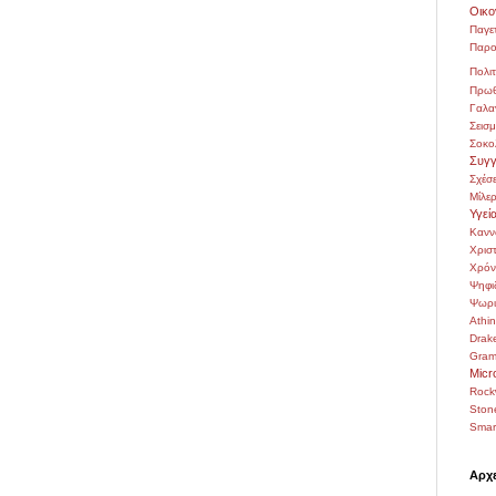
Οικο
Παγε
Παρο
Πολιτ
Πρωθ
Γαλα
Σεισ
Σοκο
Συγγ
Σχέσε
Μίλε
Υγεί
Κανν
Χρι
Χρόν
Ψηφι
Ψωρι
Athi
Drak
Gra
Micr
Rock
Ston
Smar
Αρχε