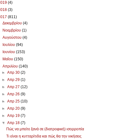
2019
(4)
2018
(3)
2017
(811)
►
Δεκεμβρίου
(4)
►
Νοεμβρίου
(1)
►
Αυγούστου
(4)
►
Ιουλίου
(94)
►
Ιουνίου
(153)
►
Μαΐου
(150)
▼
Απριλίου
(140)
►
Απρ 30
(2)
►
Απρ 29
(1)
►
Απρ 27
(12)
►
Απρ 26
(9)
►
Απρ 25
(10)
►
Απρ 20
(9)
►
Απρ 19
(7)
▼
Απρ 18
(7)
Πώς να μπείτε ξανά σε (διατροφική) ισορροπία
Τι είναι η κυτταρίτιδα και πώς θα την νικήσεις