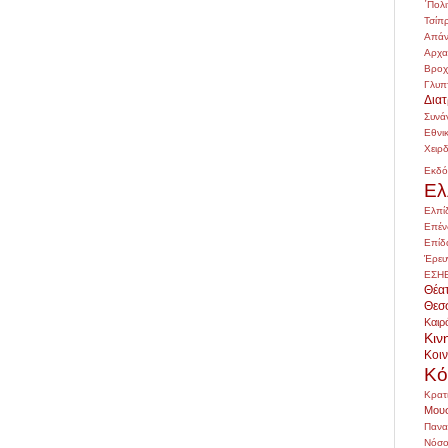
΄Πολι
Τσίπ
Απάν
Αρχ
Βρο
Γλυπ
Δια
Συνά
Εθνι
Χειρ
Εκδό
Ελ
Ελπί
Επέν
Επίδ
Έρευ
ΕΣΗ
Θέα
Θεσ
Καιρ
Κιν
Κοι
Κό
Κρατ
Μουσ
Πανα
Νόσο