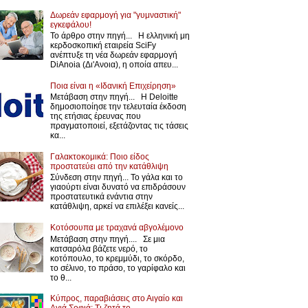
Δωρεάν εφαρμογή για "γυμναστική"
εγκεφάλου!
Το άρθρο στην πηγή... Η ελληνική μη
κερδοσκοπική εταιρεία SciFy
ανέπτυξε τη νέα δωρεάν εφαρμογή
DiAnoia (Δι'Ανοια), η οποία απευ...
Ποια είναι η «Ιδανική Επιχείρηση»
Μετάβαση στην πηγή... Η Deloitte
δημοσιοποίησε την τελευταία έκδοση
της ετήσιας έρευνας που
πραγματοποιεί, εξετάζοντας τις τάσεις
κα...
Γαλακτοκομικά: Ποιο είδος
προστατεύει από την κατάθλιψη
Σύνδεση στην πηγή... Το γάλα και το
γιαούρτι είναι δυνατό να επιδράσουν
προστατευτικά ενάντια στην
κατάθλιψη, αρκεί να επιλέξει κανείς...
Κοτόσουπα με τραχανά αβγολέμονο
Μετάβαση στην πηγή.... Σε μια
κατσαρόλα βάζετε νερό, το
κοτόπουλο, το κρεμμύδι, το σκόρδο,
το σέλινο, το πράσο, το γαρίφαλο και
το θ...
Κύπρος, παραβιάσεις στο Αιγαίο και