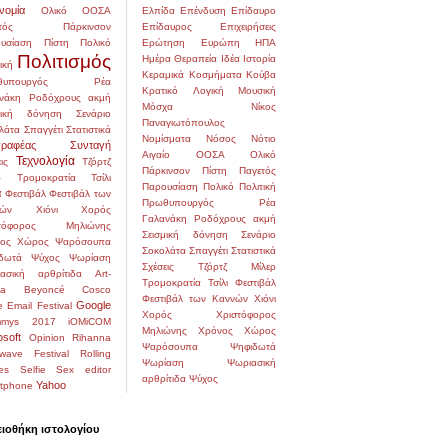
νομία
Ολικό
ΟΟΣΑ
Ελπίδα
Επένδυση
Επίδαυρο
τός
Πάρκινσον
Επίδαυρος
Επιχειρήσεις
υσίαση
Πίστη
Πολικό
Ερώτηση
Ευρώπη
ΗΠΑ
Πολιτισμός
Ημέρα
Θεραπεία
Ιδέα
Ιστορία
ική
Κεραμικά
Κοσμήματα
Κούβα
υπουργός
Ρέα
Κρατικό
Λογική
Μουσική
νάκη
Ροδόχρους ακμή
Μόσχα
Νίκος
μική δόνηση
Σενάριο
Παναγιωτόπουλος
λάτα
Σπαγγέτι
Στατιστικά
Νομίσματα
Νόσος
Νότιο
ραφέας
Συνταγή
Αιγαίο
ΟΟΣΑ
Ολικό
Τεχνολογία
ις
Τζόρτζ
Πάρκινσον
Πίστη
Παγετός
ρ
Τρομοκρατία
Τσίλι
Παρουσίαση
Πολικό
Πολιτική
α
Φεστιβάλ
Φεστιβάλ των
Πρωθυπουργός
Ρέα
ών
Χιόνι
Χορός
Γαλανάκη
Ροδόχρους ακμή
στόφορος Μηλιώνης
Σεισμική δόνηση
Σενάριο
ος
Χώρος
Ψαρόσουπα
Σοκολάτα
Σπαγγέτι
Στατιστικά
δωτά
Ψύχος
Ψωρίαση
Σχέσεις
Τζόρτζ Μίλερ
ασική αρθρίτιδα
Art-
Τρομοκρατία
Τσίλι
Φεστιβάλ
na
Beyoncé
Cosco
Φεστιβάλ των Καννών
Χιόνι
Google
e
Email
Festival
Χορός
Χριστόφορος
mmys 2017
iOMiCOM
Μηλιώνης
Χρόνος
Χώρος
osoft
Opinion
Rihanna
Ψαρόσουπα
Ψηφιδωτά
wave Festival
Rolling
Ψωρίαση
Ψωριασική
es
Selfie
Sex editor
αρθρίτιδα
Ψύχος
Yahoo
tphone
ιοθήκη ιστολογίου