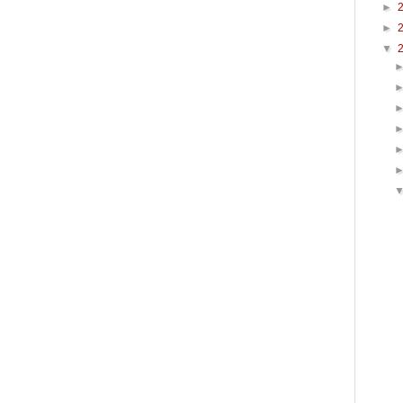
►
►
▼