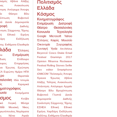
Πολιτισμός
τισμός
Αβάνα
Αλέξης
ρας
Ανακοίνωση
Ελλάδα
τηση
Απόγευμα
Άποψη
Κόσμος
αίο Θέατρο
Βίλυ
χόπτωση
Βυζαντινό
Κινηματογράφος
τά
Δανία
Δημοκρατία
Ενημέρωση
Διατροφή
τροφή
Διεθνής
Θέατρο
Θεσσαλονίκη
ντηση Σύγχρονης Τέχνης
Κοινωνία
Τεχνολογία
κή
Εθνικό
Ειρήνη
Google
Microsoft
Yahoo
δάρη
Εκδήλωση
Έλληνες
Καιρός
Μουσείο
Οικονομία
Συγγραφέας
της
Εκθέματα
Ελευθερία
λάδα
Συνταγή
Υγεία
Art-Athina
Έλληνες
Beyoncé
Cosco
Drake
Email
Ενημέρωση
δα
Festival
Grammys 2017
δυση
Επίδαυρο
Opinion
Rihanna
Rockwave
αυρος
Επιχειρήσεις
Festival
Rolling Stones
Selfie
να
Έρωτας
Ερώτηση
Sex editor
Smartphone
ΕΑ
Ευρώπη
Ημέρα
ΗΠΑ
iOMiCOM
΄Πολιτισμός
Άποψη
τρο
Θεραπεία
Έρευνα
Έρωτας
Αβάνα
σαλονίκη
Ιδέα
Ιστορία
Αλέξης Τσίπρας
Ανακοίνωση
ός
Κεραμικά
Απάντηση
Απόγευμα
Αρχαίο
ηματογράφος
Θέατρο
Βίλυ
Βροχόπτωση
νωνία
Κοσμήματα
Βυζαντινό
Γλυπτά
Δανία
σμος
Κούβα
Δημοκρατία
Διεθνής
ικό
Λογική
Μόσχα
Συνάντηση Σύγχρονης Τέχνης
είο
Μουσική
Νίκος
ΕΣΗΕΑ
Εθνική
Εθνικό
γιωτόπουλος
Νομίσματα
Ειρήνη Χειρδάρη
Εκδήλωση
ς
Νότιο Αιγαίο
Εκδότης
Εκθέματα
Ελευθερία