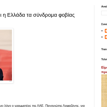
Αναζ
ι η Ελλάδα τα σύνδρομα φοβίας
Συνε
Tran
Τελε
Είμ
πρα
νει λόγο ο γραμματέας της ΛΑΕ, Παναγιώτης Λαφαζάνης, για