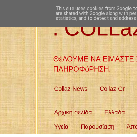
This site uses cookies from Google to 
are shared with Google along with per
statistics, and to detect and address
: COLL
ΘέΛΟΥΜΕ ΝΑ ΕίΜΑΣΤΕ 
ΠΛΗΡΟΦόΡΗΣΗ.
Collaz News
Collaz Gr
Αρχική σελίδα
Ελλάδα
Υγεία
Παρουσίαση
Άπ