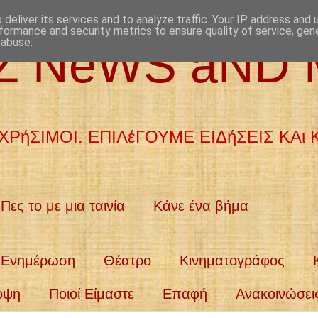
deliver its services and to analyze traffic. Your IP address and
formance and security metrics to ensure quality of service, ge
 abuse.
aZ NeWS aND
ΧΡήΣΙΜΟΙ. ΕΠΙΛέΓΟΥΜΕ ΕΙΔήΣΕΙΣ ΚΑι
Πες το με μια ταινία
Κάνε ένα βήμα
Ενημέρωση
Θέατρο
Κινηματογράφος
οψη
Ποιοί Είμαστε
Επαφή
Ανακοινώσει