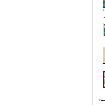
κ
Ετικ