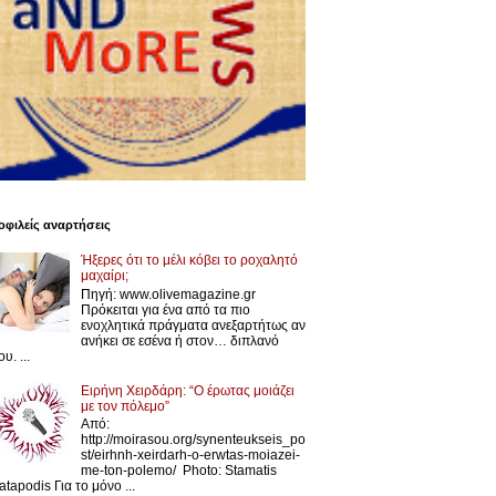
φιλείς αναρτήσεις
Ήξερες ότι το μέλι κόβει το ροχαλητό
μαχαίρι;
Πηγή: www.olivemagazine.gr
Πρόκειται για ένα από τα πιο
ενοχλητικά πράγματα ανεξαρτήτως αν
ανήκει σε εσένα ή στον… διπλανό
υ. ...
Ειρήνη Χειρδάρη: “Ο έρωτας μοιάζει
με τον πόλεμο”
Από:
http://moirasou.org/synenteukseis_po
st/eirhnh-xeirdarh-o-erwtas-moiazei-
me-ton-polemo/ Photo: Stamatis
atapodis Για το μόνο ...