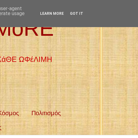
 user-agent
nerate usage
LEARN MORE
GOT IT
 MoRE
 ΚάΘΕ ΩΦέΛΙΜΗ
Κόσμος
Πολιτισμός
ς