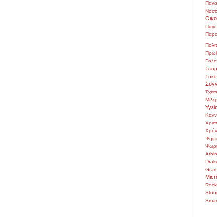
Πανα
Νόσο
Οικο
Παγε
Παρο
Πολιτ
Πρωθ
Γαλα
Σεισ
Σοκο
Συγγ
Σχέσε
Μίλε
Υγεί
Κανν
Χρι
Χρόν
Ψηφι
Ψωρι
Athi
Drak
Gra
Micr
Rock
Ston
Smar