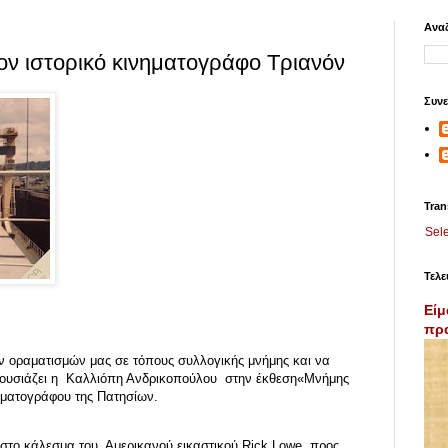
Αναζ
ν ιστορικό κινηματογράφο Τριανόν
Συνε
Tran
Sel
Τελε
Είμ
πρα
ων οραματισμών μας σε τόπους συλλογικής μνήμης και να
ουσιάζει η Καλλιόπη Ανδρικοπούλου στην έκθεση«Μνήμης
ηματογράφου της Πατησίων.
 στο κάλεσμα του Αμερικανού εικαστικού Rick Lowe προς