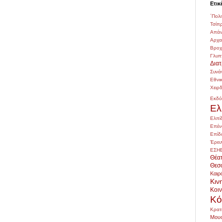
Ετικ
΄Πολι
Τσίπ
Απάν
Αρχ
Βρο
Γλυπ
Δια
Συνά
Εθνι
Χειρ
Εκδό
Ελ
Ελπί
Επέν
Επίδ
Έρευ
ΕΣΗ
Θέα
Θεσ
Καιρ
Κιν
Κοι
Κό
Κρατ
Μουσ