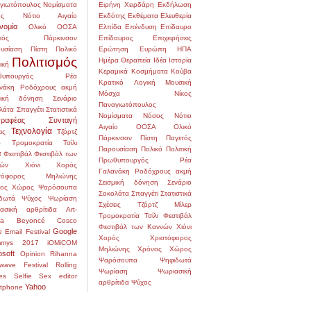
γιωτόπουλος
Νομίσματα
Ειρήνη Χειρδάρη
Εκδήλωση
ς
Νότιο Αιγαίο
Εκδότης
Εκθέματα
Ελευθερία
νομία
Ολικό
ΟΟΣΑ
Ελπίδα
Επένδυση
Επίδαυρο
τός
Πάρκινσον
Επίδαυρος
Επιχειρήσεις
υσίαση
Πίστη
Πολικό
Ερώτηση
Ευρώπη
ΗΠΑ
Πολιτισμός
Ημέρα
Θεραπεία
Ιδέα
Ιστορία
ική
Κεραμικά
Κοσμήματα
Κούβα
υπουργός
Ρέα
Κρατικό
Λογική
Μουσική
νάκη
Ροδόχρους ακμή
Μόσχα
Νίκος
μική δόνηση
Σενάριο
Παναγιωτόπουλος
λάτα
Σπαγγέτι
Στατιστικά
Νομίσματα
Νόσος
Νότιο
ραφέας
Συνταγή
Αιγαίο
ΟΟΣΑ
Ολικό
Τεχνολογία
ις
Τζόρτζ
Πάρκινσον
Πίστη
Παγετός
ρ
Τρομοκρατία
Τσίλι
Παρουσίαση
Πολικό
Πολιτική
α
Φεστιβάλ
Φεστιβάλ των
Πρωθυπουργός
Ρέα
ών
Χιόνι
Χορός
Γαλανάκη
Ροδόχρους ακμή
στόφορος Μηλιώνης
Σεισμική δόνηση
Σενάριο
ος
Χώρος
Ψαρόσουπα
Σοκολάτα
Σπαγγέτι
Στατιστικά
δωτά
Ψύχος
Ψωρίαση
Σχέσεις
Τζόρτζ Μίλερ
ασική αρθρίτιδα
Art-
Τρομοκρατία
Τσίλι
Φεστιβάλ
na
Beyoncé
Cosco
Φεστιβάλ των Καννών
Χιόνι
Google
e
Email
Festival
Χορός
Χριστόφορος
mmys 2017
iOMiCOM
Μηλιώνης
Χρόνος
Χώρος
osoft
Opinion
Rihanna
Ψαρόσουπα
Ψηφιδωτά
wave Festival
Rolling
Ψωρίαση
Ψωριασική
es
Selfie
Sex editor
αρθρίτιδα
Ψύχος
Yahoo
tphone