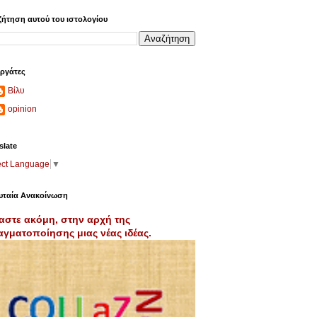
ήτηση αυτού του ιστολογίου
ργάτες
Βίλυ
opinion
slate
ect Language
▼
υταία Ανακοίνωση
αστε ακόμη, στην αρχή της
γματοποίησης μιας νέας ιδέας.