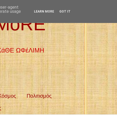
 user-agent
nerate usage
LEARN MORE
GOT IT
 MoRE
 ΚάΘΕ ΩΦέΛΙΜΗ
Κόσμος
Πολιτισμός
ς