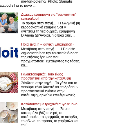
me-ton-polemo/ Photo: Stamatis
atapodis Για το μόνο ...
Δωρεάν εφαρμογή για "γυμναστική"
εγκεφάλου!
Το άρθρο στην πηγή... Η ελληνική μη
κερδοσκοπική εταιρεία SciFy
ανέπτυξε τη νέα δωρεάν εφαρμογή
DiAnoia (Δι'Ανοια), η οποία απευ...
Ποια είναι η «Ιδανική Επιχείρηση»
Μετάβαση στην πηγή... Η Deloitte
δημοσιοποίησε την τελευταία έκδοση
της ετήσιας έρευνας που
πραγματοποιεί, εξετάζοντας τις τάσεις
κα...
Γαλακτοκομικά: Ποιο είδος
προστατεύει από την κατάθλιψη
Σύνδεση στην πηγή... Το γάλα και το
γιαούρτι είναι δυνατό να επιδράσουν
προστατευτικά ενάντια στην
κατάθλιψη, αρκεί να επιλέξει κανείς...
Κοτόσουπα με τραχανά αβγολέμονο
Μετάβαση στην πηγή.... Σε μια
κατσαρόλα βάζετε νερό, το
κοτόπουλο, το κρεμμύδι, το σκόρδο,
το σέλινο, το πράσο, το γαρίφαλο και
το θ...