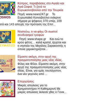
Κύπρος, παραβιάσεις στο Αιγαίο και
Αγιά Σοφιά: Τι ζητά το
Ευρωκοινοβούλιο από την Τουρκία
Πηγή: www.news247.gr Το
Ευρωπαϊκό Κοινοβούλιο ενέκρινε
σήμερα με ψήφους 370 υπέρ, 109
ατά και 143 αποχές την πρόταση της Επιτ...
Νηστεύω, τι να φάω; Οι σωστοί
συνδυασμοί τροφών
Πηγή: www.shape.gr Και ενώ το
κρύο φέτος… καλά κρατεί, έρχεται και
η νηστεία της Μεγάλης Σαρακοστής η
οποία χαρακτηρίζεται...
Είμαστε ακόμη, στην αρχή της
πραγματοποίησης μιας νέας ιδέας.
Φίλες και Φίλοι. Είμαστε ακόμη, στην
αρχή της πραγματοποίησης μιας νέας
ιδέας. Είναι, για εμάς τουλάχιστον,
ένα νέο γεγονός από ...
Επιχειρήσεις
Μικρές απώλειες για το
Χρηματιστήριο Η Καθημερινή Με
μικρές απώλειες έκλεισε χθες ο Γενικ...