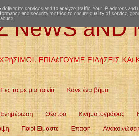
deliver its services and to analyze traffic. Your IP address and
formance and security metrics to ensure quality of service, ge
 abuse.
aZ NeWS aND
ΧΡήΣΙΜΟΙ. ΕΠΙΛέΓΟΥΜΕ ΕΙΔήΣΕΙΣ ΚΑι
Πες το με μια ταινία
Κάνε ένα βήμα
Ενημέρωση
Θέατρο
Κινηματογράφος
οψη
Ποιοί Είμαστε
Επαφή
Ανακοινώσει