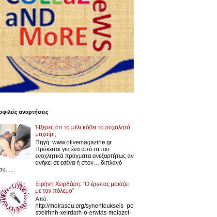
φιλείς αναρτήσεις
Ήξερες ότι το μέλι κόβει το ροχαλητό
μαχαίρι;
Πηγή: www.olivemagazine.gr
Πρόκειται για ένα από τα πιο
ενοχλητικά πράγματα ανεξαρτήτως αν
ανήκει σε εσένα ή στον… διπλανό
υ. ...
Ειρήνη Χειρδάρη: “Ο έρωτας μοιάζει
με τον πόλεμο”
Από:
http://moirasou.org/synenteukseis_po
st/eirhnh-xeirdarh-o-erwtas-moiazei-