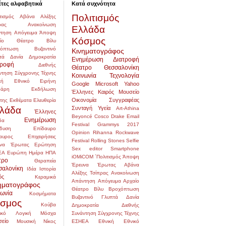
έτες αλφαβητικά
Κατά συχνότητα
Πολιτισμός
τισμός
Αβάνα
Αλέξης
ρας
Ανακοίνωση
Ελλάδα
τηση
Απόγευμα
Άποψη
Κόσμος
αίο Θέατρο
Βίλυ
χόπτωση
Βυζαντινό
Κινηματογράφος
τά
Δανία
Δημοκρατία
Ενημέρωση
Διατροφή
τροφή
Διεθνής
Θέατρο
Θεσσαλονίκη
ντηση Σύγχρονης Τέχνης
Κοινωνία
Τεχνολογία
κή
Εθνικό
Ειρήνη
Google
Microsoft
Yahoo
δάρη
Εκδήλωση
Έλληνες
Καιρός
Μουσείο
Οικονομία
Συγγραφέας
της
Εκθέματα
Ελευθερία
λάδα
Συνταγή
Υγεία
Art-Athina
Έλληνες
Beyoncé
Cosco
Drake
Email
Ενημέρωση
δα
Festival
Grammys 2017
δυση
Επίδαυρο
Opinion
Rihanna
Rockwave
αυρος
Επιχειρήσεις
Festival
Rolling Stones
Selfie
να
Έρωτας
Ερώτηση
Sex editor
Smartphone
ΕΑ
Ευρώπη
Ημέρα
ΗΠΑ
iOMiCOM
΄Πολιτισμός
Άποψη
τρο
Θεραπεία
Έρευνα
Έρωτας
Αβάνα
σαλονίκη
Ιδέα
Ιστορία
Αλέξης Τσίπρας
Ανακοίνωση
ός
Κεραμικά
Απάντηση
Απόγευμα
Αρχαίο
ηματογράφος
Θέατρο
Βίλυ
Βροχόπτωση
νωνία
Κοσμήματα
Βυζαντινό
Γλυπτά
Δανία
σμος
Κούβα
Δημοκρατία
Διεθνής
ικό
Λογική
Μόσχα
Συνάντηση Σύγχρονης Τέχνης
είο
Μουσική
Νίκος
ΕΣΗΕΑ
Εθνική
Εθνικό