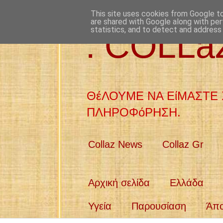
This site uses cookies from Google to 
are shared with Google along with per
statistics, and to detect and address
: COLL
ΘέΛΟΥΜΕ ΝΑ ΕίΜΑΣΤΕ 
ΠΛΗΡΟΦόΡΗΣΗ.
Collaz News
Collaz Gr
Αρχική σελίδα
Ελλάδα
Υγεία
Παρουσίαση
Άπ